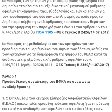
Καθορισμός των κριτηρίων για τη διαμόρφωση της ψήφου του
Δημοσίου στο πλαίσιο του εξωδικαστικού μηχανισμού ρύθμισης
οφειλών επιχειρήσεων, της μεθοδολογίας και των κριτηρίων για
τον προσδιορισμό των δόσεων αποπληρωμής οφειλών προς το
Δημόσιο με σύμβαση αναδιάρθρωσης και ειδικότερων θεμάτων
για την εφαρμογή των παραγράφων 1 έως 13 του άρθρου 15 του
ν. 4469/2017. (Αριθμ.
ΠΟΛ 1105
– ΦΕΚ Τεύχος Β 2426/14.07.2017
)
Καθορισμός της μεθοδολογίας και των κριτηρίων για τον
προσδιορισμό του αριθμού και του ύψους των δόσεων, καθώς και
των κριτηρίων για τη διαμόρφωση της ψήφου του ΚΕΑΟ κατά τη
διαδικασία της εξωδικαστικής ρύθμισης οφειλών του ν.
4469/2017. (Αριθμ. 32320/1841 –
ΦΕΚ Τεύχος Β 2360/11.07.2017)
Άρθρο 1
Προϋποθέσεις συναίνεσης του ΕΦΚΑ σε συμφωνία
αναδιάρθρωσης
1. Ο ΕΦΚΑ μέσω του Κέντρου Είσπραξης Ασφαλιστικών Οφειλών
(Κ.Ε.Α.Ο.) υπερψηφίζει ορισμένη πρόταση οφειλέτη ή αντιπρόταση
πιστωτή για αναδιάρθρωση οφειλών κατά τις διατάξεις του ν.