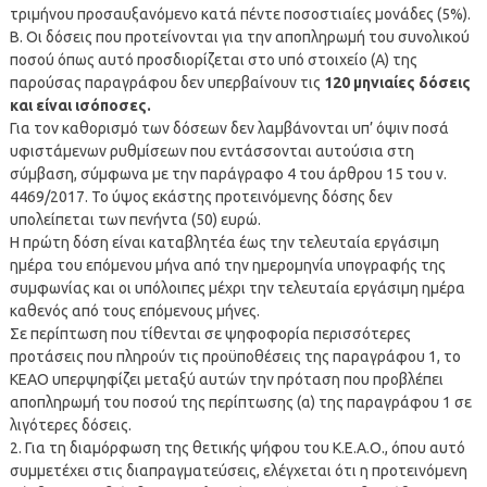
τριμήνου προσαυξανόμενο κατά πέντε ποσοστιαίες μονάδες (5%).
Β. Οι δόσεις που προτείνονται για την αποπληρωμή του συνολικού
ποσού όπως αυτό προσδιορίζεται στο υπό στοιχείο (Α) της
παρούσας παραγράφου δεν υπερβαίνουν τις
120 μηνιαίες δόσεις
και είναι ισόποσες.
Για τον καθορισμό των δόσεων δεν λαμβάνονται υπ’ όψιν ποσά
υφιστάμενων ρυθμίσεων που εντάσσονται αυτούσια στη
σύμβαση, σύμφωνα με την παράγραφο 4 του άρθρου 15 του ν.
4469/2017. Το ύψος εκάστης προτεινόμενης δόσης δεν
υπολείπεται των πενήντα (50) ευρώ.
Η πρώτη δόση είναι καταβλητέα έως την τελευταία εργάσιμη
ημέρα του επόμενου μήνα από την ημερομηνία υπογραφής της
συμφωνίας και οι υπόλοιπες μέχρι την τελευταία εργάσιμη ημέρα
καθενός από τους επόμενους μήνες.
Σε περίπτωση που τίθενται σε ψηφοφορία περισσότερες
προτάσεις που πληρούν τις προϋποθέσεις της παραγράφου 1, το
ΚΕΑΟ υπερψηφίζει μεταξύ αυτών την πρόταση που προβλέπει
αποπληρωμή του ποσού της περίπτωσης (α) της παραγράφου 1 σε
λιγότερες δόσεις.
2. Για τη διαμόρφωση της θετικής ψήφου του Κ.Ε.Α.Ο., όπου αυτό
συμμετέχει στις διαπραγματεύσεις, ελέγχεται ότι η προτεινόμενη