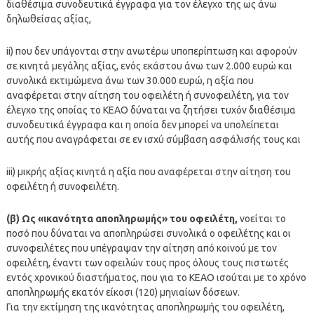
διαθέσιμα συνοδευτικά έγγραφα για τον έλεγχο της ως άνω
δηλωθείσας αξίας,
ii) που δεν υπάγονται στην ανωτέρω υποπερίπτωση και αφορούν
σε κινητά μεγάλης αξίας, ενός εκάστου άνω των 2.000 ευρώ και
συνολικά εκτιμώμενα άνω των 30.000 ευρώ, η αξία που
αναφέρεται στην αίτηση του οφειλέτη ή συνοφειλέτη, για τον
έλεγχο της οποίας το ΚΕΑΟ δύναται να ζητήσει τυχόν διαθέσιμα
συνοδευτικά έγγραφα και η οποία δεν μπορεί να υπολείπεται
αυτής που αναγράφεται σε εν ισχύ σύμβαση ασφάλισής τους και
iii) μικρής αξίας κινητά η αξία που αναφέρεται στην αίτηση του
οφειλέτη ή συνοφειλέτη.
(β) Ως «ικανότητα αποπληρωμής» του οφειλέτη,
νοείται το
ποσό που δύναται να αποπληρώσει συνολικά ο οφειλέτης και οι
συνοφειλέτες που υπέγραψαν την αίτηση από κοινού με τον
οφειλέτη, έναντι των οφειλών τους προς όλους τους πιστωτές
εντός χρονικού διαστήματος, που για το ΚΕΑΟ ισούται με το χρόνο
αποπληρωμής εκατόν είκοσι (120) μηνιαίων δόσεων.
Για την εκτίμηση της ικανότητας αποπληρωμής του οφειλέτη,