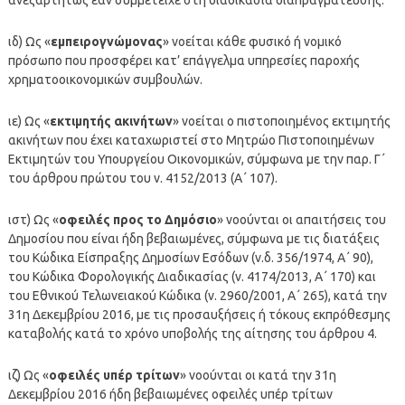
ιδ) Ως «
εμπειρογνώμονας
» νοείται κάθε φυσικό ή νομικό
πρόσωπο που προσφέρει κατ’ επάγγελμα υπηρεσίες παροχής
χρηματοοικονομικών συμβουλών.
ιε) Ως «
εκτιμητής ακινήτων
» νοείται ο πιστοποιημένος εκτιμητής
ακινήτων που έχει καταχωριστεί στο Μητρώο Πιστοποιημένων
Εκτιμητών του Υπουργείου Οικονομικών, σύμφωνα με την παρ. Γ΄
του άρθρου πρώτου του ν. 4152/2013 (Α΄ 107).
ιστ) Ως «
οφειλές προς το Δημόσιο
» νοούνται οι απαιτήσεις του
Δημοσίου που είναι ήδη βεβαιωμένες, σύμφωνα με τις διατάξεις
του Κώδικα Είσπραξης Δημοσίων Εσόδων (ν.δ. 356/1974, Α΄ 90),
του Κώδικα Φορολογικής Διαδικασίας (ν. 4174/2013, Α΄ 170) και
του Εθνικού Τελωνειακού Κώδικα (ν. 2960/2001, Α΄ 265), κατά την
31η Δεκεμβρίου 2016, με τις προσαυξήσεις ή τόκους εκπρόθεσμης
καταβολής κατά το χρόνο υποβολής της αίτησης του άρθρου 4.
ιζ) Ως «
οφειλές υπέρ τρίτων
» νοούνται οι κατά την 31η
Δεκεμβρίου 2016 ήδη βεβαιωμένες οφειλές υπέρ τρίτων