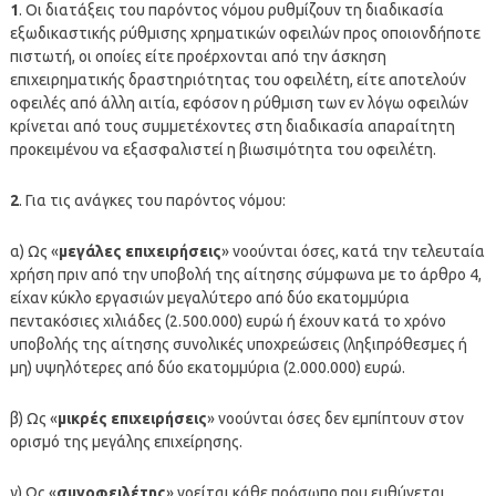
1
. Οι διατάξεις του παρόντος νόμου ρυθμίζουν τη διαδικασία
εξωδικαστικής ρύθμισης χρηματικών οφειλών προς οποιονδήποτε
πιστωτή, οι οποίες είτε προέρχονται από την άσκηση
επιχειρηματικής δραστηριότητας του οφειλέτη, είτε αποτελούν
οφειλές από άλλη αιτία, εφόσον η ρύθμιση των εν λόγω οφειλών
κρίνεται από τους συμμετέχοντες στη διαδικασία απαραίτητη
προκειμένου να εξασφαλιστεί η βιωσιμότητα του οφειλέτη.
2
. Για τις ανάγκες του παρόντος νόμου:
α) Ως «
μεγάλες επιχειρήσεις
» νοούνται όσες, κατά την τελευταία
χρήση πριν από την υποβολή της αίτησης σύμφωνα με το άρθρο 4,
είχαν κύκλο εργασιών μεγαλύτερο από δύο εκατομμύρια
πεντακόσιες χιλιάδες (2.500.000) ευρώ ή έχουν κατά το χρόνο
υποβολής της αίτησης συνολικές υποχρεώσεις (ληξιπρόθεσμες ή
μη) υψηλότερες από δύο εκατομμύρια (2.000.000) ευρώ.
β) Ως «
μικρές επιχειρήσεις
» νοούνται όσες δεν εμπίπτουν στον
ορισμό της μεγάλης επιχείρησης.
γ) Ως «
συνοφειλέτης
» νοείται κάθε πρόσωπο που ευθύνεται