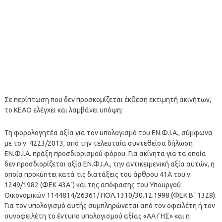
Σε περίπτωση που δεν προσκομίζεται έκθεση εκτιμητή ακινήτων,
το ΚΕΑΟ ελέγχει και λαμβάνει υπόψη:
Τη φορολογητέα αξία για τον υπολογισμό του ΕΝ.Φ.Ι.Α., σύμφωνα
με το ν. 4223/2013, από την τελευταία συντεθείσα δήλωση
ΕΝ.Φ.Ι.Α. πράξη προσδιορισμού φόρου. Για ακίνητα για τα οποία
δεν προσδιορίζεται αξία ΕΝ.Φ.Ι.Α., την αντικειμενική αξία αυτών, η
οποία προκύπτει κατά τις διατάξεις του άρθρου 41Α του ν.
1249/1982 (ΦΕΚ 43Α΄) και της απόφασης του Υπουργού
Οικονομικών 1144814/26361/ ΠΟΛ
.
1310/
30.12.
1998 (ΦΕΚ Β΄ 1328).
Για τον υπολογισμό αυτής συμπληρώνεται από τον οφειλέτη ή τον
συνοφειλέτη το έντυπο υπολογισμού αξίας «ΑΑ ΓΗΣ» και η