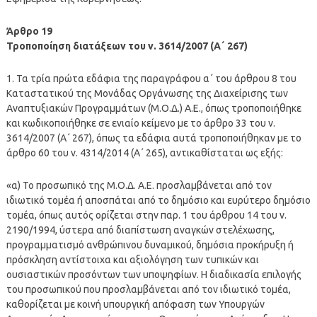
Άρθρο 19
Τροποποίηση διατάξεων του ν. 3614/2007 (Α΄ 267)
1. Τα τρία πρώτα εδάφια της παραγράφου α΄ του άρθρου 8 του
Καταστατικού της Μονάδας Οργάνωσης της Διαχείρισης των
Αναπτυξιακών Προγραμμάτων (Μ.Ο.Δ.) Α.Ε., όπως τροποποιήθηκε
και κωδικοποιήθηκε σε ενιαίο κείμενο με το άρθρο 33 του ν.
3614/2007 (Α΄ 267), όπως τα εδάφια αυτά τροποποιήθηκαν με το
άρθρο 60 του ν. 4314/2014 (Α΄ 265), αντικαθίσταται ως εξής:
«α) Το προσωπικό της Μ.Ο.Δ. Α.Ε. προσλαμβάνεται από τον
ιδιωτικό τομέα ή αποσπάται από το δημόσιο και ευρύτερο δημόσιο
τομέα, όπως αυτός ορίζεται στην παρ. 1 του άρθρου 14 του ν.
2190/1994, ύστερα από διαπίστωση αναγκών στελέχωσης,
προγραμματισμό ανθρώπινου δυναμικού, δημόσια προκήρυξη ή
πρόσκληση αντίστοιχα και αξιολόγηση των τυπικών και
ουσιαστικών προσόντων των υποψηφίων. Η διαδικασία επιλογής
του προσωπικού που προσλαμβάνεται από τον ιδιωτικό τομέα,
καθορίζεται με κοινή υπουργική απόφαση των Υπουργών