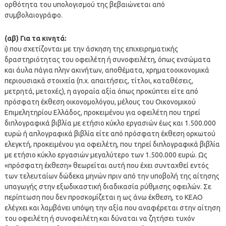
ορθότητα του υπολογισμού της βεβαιώνεται από
συμβολαιογράφο.
(αβ) Για τα κινητά:
i) που σχετίζονται με την άσκηση της επιχειρηματικής
δραστηριότητας του οφειλέτη ή συνοφειλέτη, όπως ενσώματα
και άυλα πάγια πλην ακινήτων, αποθέματα, χρηματοοικονομικά
περιουσιακά στοιχεία (π.χ. απαιτήσεις, τίτλοι, καταθέσεις,
μετρητά, μετοχές), η αγοραία αξία όπως προκύπτει είτε από
πρόσφατη έκθεση οικονομολόγου, μέλους του Οικονομικού
Επιμελητηρίου Ελλάδος, προκειμένου για οφειλέτη που τηρεί
διπλογραφικά βιβλία με ετήσιο κύκλο εργασιών έως και 1.500.000
ευρώ ή απλογραφικά βιβλία είτε από πρόσφατη έκθεση ορκωτού
ελεγκτή, προκειμένου για οφειλέτη, που τηρεί διπλογραφικά βιβλία
με ετήσιο κύκλο εργασιών μεγαλύτερο των 1.500.000 ευρώ. Ως
«πρόσφατη έκθεση» θεωρείται αυτή που έχει συνταχθεί εντός
των τελευταίων δώδεκα μηνών πριν από την υποβολή της αίτησης
υπαγωγής στην εξωδικαστική διαδικασία ρύθμισης οφειλών. Σε
περίπτωση που δεν προσκομίζεται η ως άνω έκθεση, το ΚΕΑΟ
ελέγχει και λαμβάνει υπόψη την αξία που αναφέρεται στην αίτηση
του οφειλέτη ή συνοφειλέτη και δύναται να ζητήσει τυχόν