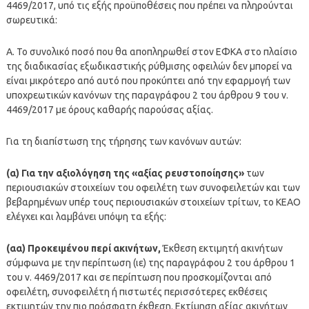
4469/2017, υπό τις εξής προϋποθέσεις που πρέπει να πληρούνται
σωρευτικά:
Α. Το συνολικό ποσό που θα αποπληρωθεί στον ΕΦΚΑ στο πλαίσιο
της διαδικασίας εξωδικαστικής ρύθμισης οφειλών δεν μπορεί να
είναι μικρότερο από αυτό που προκύπτει από την εφαρμογή των
υποχρεωτικών κανόνων της παραγράφου 2 του άρθρου 9 του ν.
4469/2017 με όρους καθαρής παρούσας αξίας.
Για τη διαπίστωση της τήρησης των κανόνων αυτών:
(α) Για την αξιολόγηση της «αξίας ρευστοποίησης»
των
περιουσιακών στοιχείων του οφειλέτη των συνοφειλετών και των
βεβαρημένων υπέρ τους περιουσιακών στοιχείων τρίτων, το ΚΕΑΟ
ελέγχει και λαμβάνει υπόψη τα εξής:
(αα) Προκειμένου περί ακινήτων,
Έκθεση εκτιμητή ακινήτων
σύμφωνα με την περίπτωση (ιε) της παραγράφου 2 του άρθρου 1
του ν. 4469/2017 και σε περίπτωση που προσκομίζονται από
οφειλέτη, συνοφειλέτη ή πιστωτές περισσότερες εκθέσεις
εκτιμητών την πιο πρόσφατη έκθεση. Εκτίμηση αξίας ακινήτων