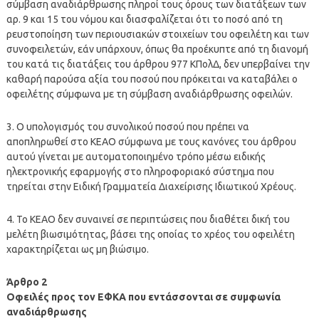
σύμβαση αναδιάρθρωσης πληροί τους όρους των διατάξεων των
αρ. 9 και 15 του νόμου και διασφαλίζεται ότι το ποσό από τη
ρευστοποίηση των περιουσιακών στοιχείων του οφειλέτη και των
συνοφειλετών, εάν υπάρχουν, όπως θα προέκυπτε από τη διανομή
του κατά τις διατάξεις του άρθρου 977 ΚΠολΔ, δεν υπερβαίνει την
καθαρή παρούσα αξία του ποσού που πρόκειται να καταβάλει ο
οφειλέτης σύμφωνα με τη σύμβαση αναδιάρθρωσης οφειλών.
3. Ο υπολογισμός του συνολικού ποσού που πρέπει να
αποπληρωθεί στο ΚΕΑΟ σύμφωνα με τους κανόνες του άρθρου
αυτού γίνεται με αυτοματοποιημένο τρόπο μέσω ειδικής
ηλεκτρονικής εφαρμογής στο πληροφοριακό σύστημα που
τηρείται στην Ειδική Γραμματεία Διαχείρισης Ιδιωτικού Χρέους.
4. Το ΚΕΑΟ δεν συναινεί σε περιπτώσεις που διαθέτει δική του
μελέτη βιωσιμότητας, βάσει της οποίας το χρέος του οφειλέτη
χαρακτηρίζεται ως μη βιώσιμο.
Άρθρο 2
Οφειλές προς τον ΕΦΚΑ που εντάσσονται σε συμφωνία
αναδιάρθρωσης