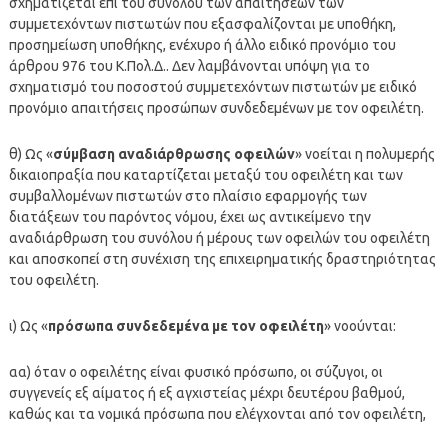
σχηματίζεται επί του συνόλου των απαιτήσεων των
συμμετεχόντων πιστωτών που εξασφαλίζονται με υποθήκη,
προσημείωση υποθήκης, ενέχυρο ή άλλο ειδικό προνόμιο του
άρθρου 976 του Κ.Πολ.Δ.. Δεν λαμβάνονται υπόψη για το
σχηματισμό του ποσοστού συμμετεχόντων πιστωτών με ειδικό
προνόμιο απαιτήσεις προσώπων συνδεδεμένων με τον οφειλέτη.
θ) Ως «
σύμβαση αναδιάρθρωσης οφειλών
» νοείται η πολυμερής
δικαιοπραξία που καταρτίζεται μεταξύ του οφειλέτη και των
συμβαλλομένων πιστωτών στο πλαίσιο εφαρμογής των
διατάξεων του παρόντος νόμου, έχει ως αντικείμενο την
αναδιάρθρωση του συνόλου ή μέρους των οφειλών του οφειλέτη
και αποσκοπεί στη συνέχιση της επιχειρηματικής δραστηριότητας
του οφειλέτη.
ι) Ως «
πρόσωπα συνδεδεμένα με τον οφειλέτη
» νοούνται:
αα) όταν ο οφειλέτης είναι φυσικό πρόσωπο, οι σύζυγοι, οι
συγγενείς εξ αίματος ή εξ αγχιστείας μέχρι δευτέρου βαθμού,
καθώς και τα νομικά πρόσωπα που ελέγχονται από τον οφειλέτη,