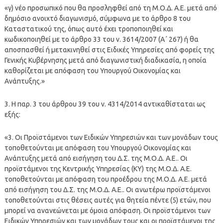
«γ) νέο προσωπικό που θα προσληφθεί από τη Μ.Ο.Δ. Α.Ε. μετά από
δημόσιο ανοιχτό διαγωνισμό, σύμφωνα με το άρθρο 8 του
Καταστατικού της, όπως αυτό έχει τροποποιηθεί και
κωδικοποιηθεί με το άρθρο 33 του ν. 3614/2007 (Α΄ 267) ή θα
αποσπασθεί ή μετακινηθεί στις Ειδικές Υπηρεσίες από φορείς της
Γενικής Κυβέρνησης μετά από διαγωνιστική διαδικασία, η οποία
καθορίζεται με απόφαση του Υπουργού Οικονομίας και
Ανάπτυξης.»
3. Η παρ. 3 του άρθρου 39 του ν. 4314/2014 αντικαθίσταται ως
εξής:
«3. Οι Προϊστάμενοι των Ειδικών Υπηρεσιών και των μονάδων τους
τοποθετούνται με απόφαση του Υπουργού Οικονομίας και
Ανάπτυξης μετά από εισήγηση του Δ.Σ. της Μ.Ο.Δ. Α.Ε.. Οι
προϊστάμενοι της Κεντρικής Υπηρεσίας (ΚΥ) της Μ.Ο.Δ. Α.Ε.
τοποθετούνται με απόφαση του προέδρου της Μ.Ο.Δ. Α.Ε. μετά
από εισήγηση του Δ.Σ. της Μ.Ο.Δ. Α.Ε.. Οι ανωτέρω προϊστάμενοι
τοποθετούνται στις θέσεις αυτές για θητεία πέντε (5) ετών, που
μπορεί να ανανεώνεται με όμοια απόφαση. Οι προϊστάμενοι των
Ειδικών Υπηρεσιών και των μονάδων τους και οι προϊστάμενοι της