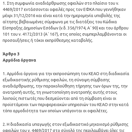
1. Στη συμφωνία αναδιάρθρωσης οφειλών στο πλαίσιο του ν.
4469/2017 εντάσσονται οφειλές προς τον ΕΦΚΑ που γεννήθηκαν
μέχρι 31/12/2016 και είναι κατά την ημερομηνία υποβολής της
αίτησης βεβαιωμένες σύμφωνα με τις διατάξεις του Κώδικα
Είσπραξης Δημοσίων Εσόδων (ν.δ. 356/1974, Α΄ 90) και του άρθρου
101 του ν. 4172/2013 (Α΄ 167), στις οποίες συμπεριλαμβάνονται οι
προσαυξήσεις ή τόκοι εκπρόθεσμης καταβολής.
Άρθρο 3
Αρμόδια όργανα
1. Αρμόδια όργανα για την εκπροσώπηση του ΚΕΑΟ στη διαδικασία
εξωδικαστικής ρύθμισης οφειλών, τη σύναψη σύμβασης
αναδιάρθρωσης, την παρακολούθηση τήρησης των όρων της, την
ανατροπή αυτής, τη γνωστοποίηση ανατροπής αυτής στους
λοιπούς πιστωτές που δεσμεύονται από τη σύμβαση είναι οι
προϊστάμενοι των περιφερειακών υπηρεσιών του ΚΕΑΟ στην κατά
τόπο αρμοδιότητα των οποίων υπάγονται οι οφειλέτες.
2. Η διαδικασία υπαγωγής στον εξωδικαστικό μηχανισμό ρύθμισης
οφειλών του ν. 4469/2017 στο σύνολό της περιλαμβάνει όλες τις