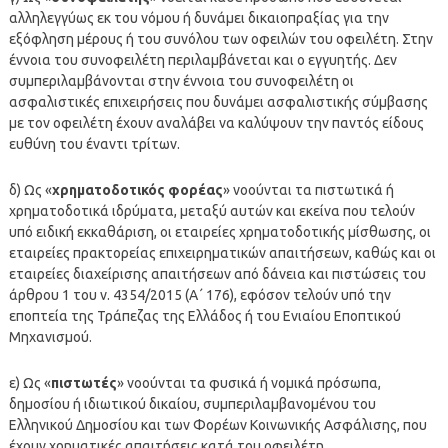
αλληλεγγύως εκ του νόμου ή δυνάμει δικαιοπραξίας για την
εξόφληση μέρους ή του συνόλου των οφειλών του οφειλέτη. Στην
έννοια του συνοφειλέτη περιλαμβάνεται και ο εγγυητής. Δεν
συμπεριλαμβάνονται στην έννοια του συνοφειλέτη οι
ασφαλιστικές επιχειρήσεις που δυνάμει ασφαλιστικής σύμβασης
με τον οφειλέτη έχουν αναλάβει να καλύψουν την παντός είδους
ευθύνη του έναντι τρίτων.
δ) Ως «
χρηματοδοτικός φορέας
» νοούνται τα πιστωτικά ή
χρηματοδοτικά ιδρύματα, μεταξύ αυτών και εκείνα που τελούν
υπό ειδική εκκαθάριση, οι εταιρείες χρηματοδοτικής μίσθωσης, οι
εταιρείες πρακτορείας επιχειρηματικών απαιτήσεων, καθώς και οι
εταιρείες διαχείρισης απαιτήσεων από δάνεια και πιστώσεις του
άρθρου 1 του ν. 4354/2015 (Α΄ 176), εφόσον τελούν υπό την
εποπτεία της Τράπεζας της Ελλάδος ή του Ενιαίου Εποπτικού
Μηχανισμού.
ε) Ως «
πιστωτές
» νοούνται τα φυσικά ή νομικά πρόσωπα,
δημοσίου ή ιδιωτικού δικαίου, συμπεριλαμβανομένου του
Ελληνικού Δημοσίου και των Φορέων Κοινωνικής Ασφάλισης, που
έχουν χρηματικές απαιτήσεις κατά του οφειλέτη.