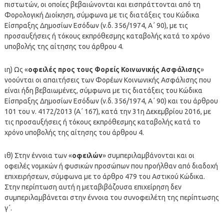
πιστωτών, οι οποίες βεβαιώνονται και εισπράττονται από τη
Φορολογική Διοίκηση, σύμφωνα με τις διατάξεις του Κώδικα
Είσπραξης Δημοσίων Εσόδων (ν.δ. 356/1974, Α΄ 90), με τις
προσαυξήσεις ή τόκους εκπρόθεσμης καταβολής κατά το χρόνο
υποβολής της αίτησης του άρθρου 4.
ιη) Ως «
οφειλές προς τους Φορείς Κοινωνικής Ασφάλισης
»
νοούνται οι απαιτήσεις των Φορέων Κοινωνικής Ασφάλισης που
είναι ήδη βεβαιωμένες, σύμφωνα με τις διατάξεις του Κώδικα
Είσπραξης Δημοσίων Εσόδων (ν.δ. 356/1974, Α΄ 90) και του άρθρου
101 του ν. 4172/2013 (Α΄ 167), κατά την 31η Δεκεμβρίου 2016, με
τις προσαυξήσεις ή τόκους εκπρόθεσμης καταβολής κατά το
χρόνο υποβολής της αίτησης του άρθρου 4.
ιθ) Στην έννοια των «
οφειλών
» συμπεριλαμβάνονται και οι
οφειλές νομικών ή φυσικών προσώπων που προήλθαν από διαδοχή
επιχειρήσεων, σύμφωνα με το άρθρο 479 του Αστικού Κώδικα.
Στην περίπτωση αυτή η μεταβιβάζουσα επιχείρηση δεν
συμπεριλαμβάνεται στην έννοια του συνοφειλέτη της περίπτωσης
γ΄.