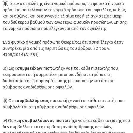
ββ) όταν ο οφειλέτης είναι νομικό πρόσωπο, τα φυσικά ή νομικά
πρόσωπα που ελέγχουν το νομικό πρόσωπο του οφειλέτη, καθώς
και οι σύζυγοι και οι συγγενείς εξ αίματος ή εξ αγχιστείας μέχρι
του δεύτερου βαθμού των ανωτέρω φυσικών προσώπων. Επίσης,
τα νομικά πρόσωπα που ελέγχονται από τον οφειλέτη.
Ένα φυσικό ή νομικό πρόσωπο θεωρείται ότι ασκεί έλεγχο όταν
συντρέχει μία από τις περιπτώσεις του άρθρου 32 του ν.
4308/2014 (Α΄ 251).
ια) Ως «
συμμετέχων πιστωτής
» νοείται κάθε πιστωτής που
εκπροσωπείται ή συμμετέχει με οποιονδήποτε τρόπο στη
διαδικασία της διαπραγμάτευσης με σκοπό την κατάρτιση
σύμβασης αναδιάρθρωσης οφειλών.
ιβ) Ως «
συμβαλλόμενος πιστωτής
» νοείται κάθε πιστωτής που
συμβάλλεται στη σύμβαση αναδιάρθρωσης οφειλών.
ιγ) Ως «
μη συμβαλλόμενος πιστωτής
» νοείται κάθε πιστωτής που
δεν συμβάλλεται στη σύμβαση αναδιάρθρωσης οφειλών,
ανεξαρτήτως εάν συμμετείχε στη διαδικασία διαπραγμάτευσης.