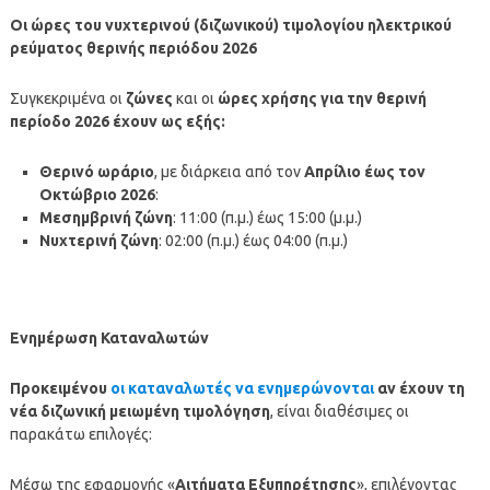
Οι ώρες του νυχτερινού (διζωνικού) τιμολογίου ηλεκτρικού
ρεύματος θερινής περιόδου 2026
Συγκεκριμένα οι
ζώνες
και οι
ώρες χρήσης
για την θερινή
περίοδο 2026 έχουν ως εξής:
Θερινό ωράριο
, με διάρκεια από τον
Απρίλιο έως τον
Οκτώβριο 2026
:
Μεσημβρινή ζώνη
: 11:00 (π.μ.) έως 15:00 (μ.μ.)
Νυχτερινή ζώνη
: 02:00 (π.μ.) έως 04:00 (π.μ.)
Ενημέρωση Καταναλωτών
Προκειμένου
οι καταναλωτές να ενημερώνονται
αν έχουν τη
νέα διζωνική μειωμένη τιμολόγηση
, είναι διαθέσιμες οι
παρακάτω επιλογές:
Μέσω της εφαρμογής «
Αιτήματα Εξυπηρέτησης
», επιλέγοντας