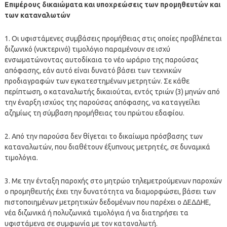
Επιμέρους δικαιώματα και υποχρεώσεις των προμηθευτών και
των καταναλωτών
1. Οι υφιστάμενες συμβάσεις προμήθειας στις οποίες προβλέπεται
διζωνικό (νυκτερινό) τιμολόγιο παραμένουν σε ισχύ
ενσωματώνοντας αυτοδίκαια το νέο ωράριο της παρούσας
απόφασης, εάν αυτό είναι δυνατό βάσει των τεχνικών
προδιαγραφών των εγκατεστημένων μετρητών. Σε κάθε
περίπτωση, ο καταναλωτής δικαιούται, εντός τριών (3) μηνών από
την έναρξη ισχύος της παρούσας απόφασης, να καταγγείλει
αζημίως τη σύμβαση προμήθειας του πρώτου εδαφίου.
2. Από την παρούσα δεν θίγεται το δικαίωμα πρόσβασης των
καταναλωτών, που διαθέτουν έξυπνους μετρητές, σε δυναμικά
τιμολόγια.
3. Με την ένταξη παροχής στο μητρώο τηλεμετρούμενων παροχών
ο προμηθευτής έχει την δυνατότητα να διαμορφώσει, βάσει των
πιστοποιημένων μετρητικών δεδομένων που παρέχει ο ΔΕΔΔΗΕ,
νέα διζωνικά ή πολυζωνικά τιμολόγια ή να διατηρήσει τα
υφιστάμενα σε συμφωνία με τον καταναλωτή.