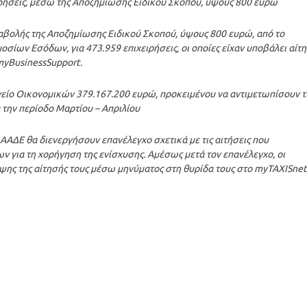
ρήσεις, μέσω της Αποζημίωσης Ειδικού Σκοπού, ύψους 800 ευρώ
αβολής της Αποζημίωσης Ειδικού Σκοπού, ύψους 800 ευρώ, από το
σίων Εσόδων, για 473.959 επιχειρήσεις, οι οποίες είχαν υποβάλει αίτ
myBusinessSupport.
γείο Οικονομικών 379.167.200 ευρώ, προκειμένου να αντιμετωπίσουν τ
 την περίοδο Μαρτίου – Απριλίου
 ΑΑΔΕ θα διενεργήσουν επανέλεγχο σχετικά με τις αιτήσεις που
για τη χορήγηση της ενίσχυσης. Αμέσως μετά τον επανέλεγχο, οι
ιψης της αίτησής τους μέσω μηνύματος στη θυρίδα τους στο myTAXISnet