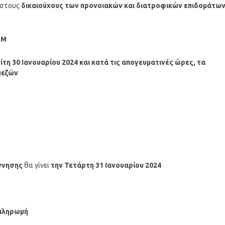
στους
δικαιούχους των προνοιακών και διατροφικών επιδομάτω
ΤΜ
ίτη
30 Ιανουαρίου 2024
και κατά τις απογευματινές ώρες, τα
πεζών
ννησης
θα γίνει
την Τετάρτη 31
Ιανουαρίου
2024
 πληρωμή