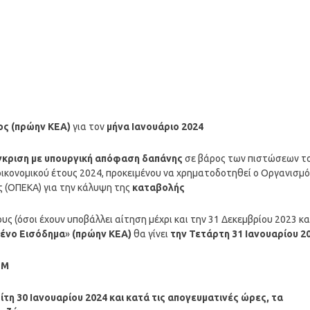
ος (πρώην ΚΕΑ)
για τον
μήνα
Ιανουάριο
2024
έγκριση με υπουργική απόφαση δαπάνης
σε βάρος των πιστώσεων τ
ικονομικού έτους 2024, προκειμένου να χρηματοδοτηθεί ο Οργανισμό
ς (ΟΠΕΚΑ) για την κάλυψη της
καταβολής
υς (όσοι έχουν υποβάλλει αίτηση μέχρι και την 31 Δεκεμβρίου 2023 κα
μένο Εισόδημα
»
(πρώην ΚΕΑ)
θα γίνει
την Τετάρτη 31
Ιανουαρίου
2
ΤΜ
ίτη
30 Ιανουαρίου 2024
και κατά τις απογευματινές ώρες, τα