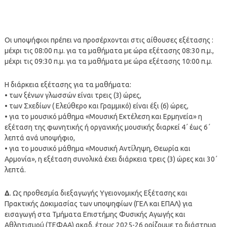
Οι υποψήφιοι πρέπει να προσέρχονται στις αίθουσες εξέτασης :
μέχρι τις 08:00 π.μ. για τα μαθήματα με ώρα εξέτασης 08:30 π.μ.,
μέχρι τις 09:30 π.μ. για τα μαθήματα με ώρα εξέτασης 10:00 π.μ.
Η διάρκεια εξέτασης για τα μαθήματα:
• των ξένων γλωσσών είναι τρεις (3) ώρες,
• των Σχεδίων ( Ελεύθερο και Γραμμικό) είναι έξι (6) ώρες,
• για το μουσικό μάθημα «Μουσική Εκτέλεση και Ερμηνεία» η
εξέταση της φωνητικής ή οργανικής μουσικής διαρκεί 4΄ έως 6΄
λεπτά ανά υποψήφιο,
• για το μουσικό μάθημα «Μουσική Αντίληψη, Θεωρία και
Αρμονία», η εξέταση συνολικά έχει διάρκεια τρεις (3) ώρες και 30΄
λεπτά.
Δ
. Ως προθεσμία διεξαγωγής Υγειονομικής Εξέτασης και
Πρακτικής Δοκιμασίας των υποψηφίων (ΓΕΛ και ΕΠΑΛ) για
εισαγωγή στα Τμήματα Επιστήμης Φυσικής Αγωγής και
Αθλητισμού (ΤΕΦΑΑ) ακαδ. έτους 2025-26 ορίζουμε το διάστημα