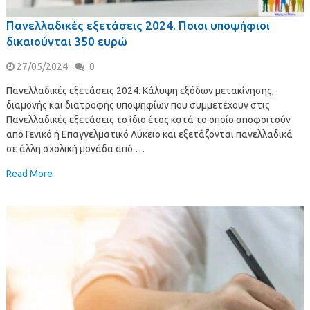
Πανελλαδικές εξετάσεις 2024. Ποιοι υποψήφιοι
δικαιούνται 350 ευρώ
27/05/2024
0
Πανελλαδικές εξετάσεις 2024. Κάλυψη εξόδων μετακίνησης,
διαμονής και διατροφής υποψηφίων που συμμετέχουν στις
Πανελλαδικές εξετάσεις το ίδιο έτος κατά το οποίο αποφοιτούν
από Γενικό ή Επαγγελματικό Λύκειο και εξετάζονται πανελλαδικά
σε άλλη σχολική μονάδα από …
Read More