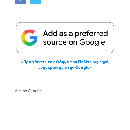
«
Προσθέστε τον Οδηγό του Πολίτη ως πηγή
ενημέρωσης στην Google
»
Ads by Google