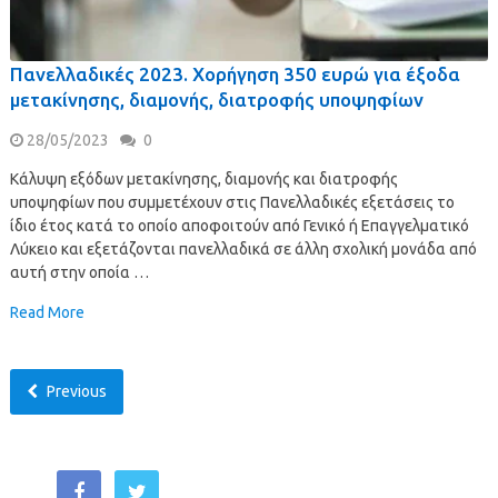
Πανελλαδικές 2023. Χορήγηση 350 ευρώ για έξοδα
μετακίνησης, διαμονής, διατροφής υποψηφίων
28/05/2023
0
Κάλυψη εξόδων μετακίνησης, διαμονής και διατροφής
υποψηφίων που συμμετέχουν στις Πανελλαδικές εξετάσεις το
ίδιο έτος κατά το οποίο αποφοιτούν από Γενικό ή Επαγγελματικό
Λύκειο και εξετάζονται πανελλαδικά σε άλλη σχολική μονάδα από
αυτή στην οποία …
Read More
Previous