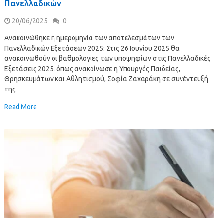
Πανελλαδικών
20/06/2025
0
Ανακοινώθηκε η ημερομηνία των αποτελεσμάτων των
Πανελλαδικών Εξετάσεων 2025: Στις 26 Ιουνίου 2025 θα
ανακοινωθούν οι βαθμολογίες των υποψηφίων στις Πανελλαδικές
Εξετάσεις 2025, όπως ανακοίνωσε η Υπουργός Παιδείας,
Θρησκευμάτων και Αθλητισμού, Σοφία Ζαχαράκη σε συνέντευξή
της …
Read More