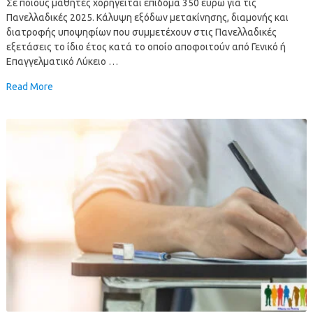
Σε ποιους μαθητές χορηγείται επίδομα 350 ευρώ για τις
Πανελλαδικές 2025. Κάλυψη εξόδων μετακίνησης, διαμονής και
διατροφής υποψηφίων που συμμετέχουν στις Πανελλαδικές
εξετάσεις το ίδιο έτος κατά το οποίο αποφοιτούν από Γενικό ή
Επαγγελματικό Λύκειο …
Read More