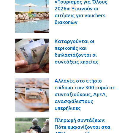
«Τουρισμός για Όλους
2026»: Ξεκινούν οι
αιτήσεις για vouchers
διακοπών
Καταργούνται οι
περικοπές και
διπλασιάζονται οι
συντάξεις χηρείας
Αλλαγές στο ετήσιο
επίδομα των 300 ευρώ σε
συνταξιούχους, ΑμεΑ,
ανασφάλιστους
υπερήλικες
Πληρωμή συντάξεων:
Πότε εμφανίζονται στα