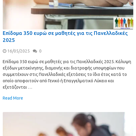
Επίδομα 350 ευρώ σε μαθητές για τις Πανελλαδικές
2025
16/05/2025
0
Επίδομα 350 ευρώ σε μαθητές για τις Πανελλαδικές 2025. Κάλυψη
εξόδων μετακίνησης, διαμονής και διατροφής υποψηφίων που
συμμετέχουν στις Πανελλαδικές εξετάσεις το ίδιο έτος κατά το
οποίο αποφοιτούν από Γενικό ή Επαγγελματικό Λύκειο και
εξετάζονται …
Read More