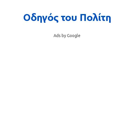
Ads by Google