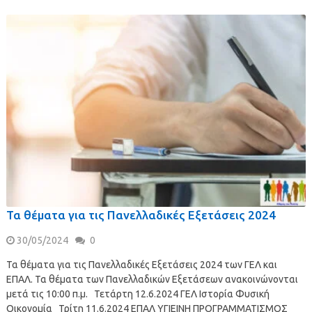
Τα θέματα για τις Πανελλαδικές Εξετάσεις 2024
30/05/2024
0
Τα θέματα για τις Πανελλαδικές Εξετάσεις 2024 των ΓΕΛ και
ΕΠΑΛ. Τα θέματα των Πανελλαδικών Εξετάσεων ανακοινώνονται
μετά τις 10:00 π.μ. Τετάρτη 12.6.2024 ΓΕΛ Ιστορία Φυσική
Οικονομία Τρίτη 11.6.2024 ΕΠΑΛ ΥΓΙΕΙΝΗ ΠΡΟΓΡΑΜΜΑΤΙΣΜΟΣ