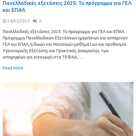
Πανελλαδικές εξετάσεις 2025: Το πρόγραμμα για ΓΕΛ
και ΕΠΑΛ
24/05/2025
0
Πανελλαδικές εξετάσεις 2025: Το πρόγραμμα για ΓΕΛ και ΕΠΑΛ.
Πρόγραμμα Πανελλαδικών Εξετάσεων ημερήσιων και εσπερινών
ΓΕΛ και ΕΠΑΛ, Ειδικών και Μουσικών μαθημάτων και προθεσμία
Υγειονομικής Εξέτασης και Πρακτικής Δοκιμασίας των
υποψηφίων για εισαγωγή στα ΤΕΦΑΑ, …
Read More