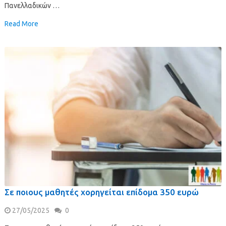
Πανελλαδικών …
Read More
Σε ποιους μαθητές χορηγείται επίδομα 350 ευρώ
27/05/2025
0