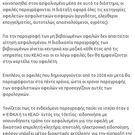
κοινοποιηθεί στον ασφαλισμένο μέσα σε αυτό το διάστημα, οι
οφειλές παραγράφονται. Η διάταξη αφορά όλες τις κατηγορίες
οφειλετών ασφαλιστικών εισφορών (εργοδότες, ελεύθεροι
επαγγελματίες, αυτοτελώς απασχολούμενοι, αγρότες).
Για την παραγραφή των μη βεβαιωμένων οφειλών δεν απαιτείται
αίτηση ασφαλισμένου. Η διαδικασία παραγραφής των
βεβαιωμένων γίνεται κεντρικά και μαζικά κάθε έτος από τις
υπηρεσίες του KEAO και οι εν λόγω οφειλές δεν θα εμφανίζονται
στην καρτέλα του οφειλέτη.
Επιπλέον, οι οφειλές που δημιουργούνται από το 2026 και μετά θα
παραγράφονται στα πέντε χρόνια, ώστε οι χρόνοι παραγραφής
των ασφαλιστικών οφειλών να προσεγγίζουν αυτές των
φορολογικών.
Τονίζεται πως το ενδεχόμενο παραγραφής παύει να ισχύει όταν ο
e-ΕΦΚΑ ή το ΚΕΑΟ- εντός της 10ετίας- ειδοποιήσει με
οποιονδήποτε τρόπο τον ασφαλισμένο για την οφειλή: με
δικαστικό επιμελητή-κλητήρα, επιστολή, ηλεκτρονική ειδοποίηση,
εφόσον υπάρξει μέτρο διοικητικής εκτέλεσης για την είσπραξή της