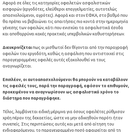
Αφορά σε όλες τις κατηγορίες οφειλετών ασφαλιστικών
εισφορών (εργοδότες, ελεύθεροι επαγγελματίες, αυτοτελώς
απασχολούμενοι, αγρότες). Αφορά και στον ΕΦΚΑ, στο βαθμό που
θα πρέπει να βεβαιώνει τις απαιτήσεις πιο κοντά στην ημερομηνία
γένεσης των οφειλών, κάτι που ενισχύει τα ασφαλιστικά έσοδα
και αποθαρρύνει κακές πρακτικές υπερβολικών καθυστερήσεων.
Διευκρινίζεται
πως οι μισθωτοί δεν θίγονται από την παραγραφή
οφειλών του εργοδότη, καθώς η ασφάλιση που αντιστοιχεί στις
παραγεγραμμένες οφειλές αυτές εξακολουθεί να τους
αναγνωρίζεται.
Επιπλέον, οι αυτοαπασχολούμενοι θα μπορούν να καταβάλουν
τις οφειλές τους, παρά την παραγραφή, εφόσον το επιθυμούν,
προκειμένου να αναγνωρίσουν ως ασφαλιστικό χρόνο το
διάστημα που παραγράφηκε.
Τέλος, λαμβάνεται ειδική μέριμνα για όσους οφειλέτες ρύθμισαν
χρέη πέραν της δεκαετίας, ώστε να μην αδικηθούν παρότι ήταν
συνεπείς. Στις περιπτώσεις αυτές και μετά από αίτηση του
ενδιαφερόμενου, το παραγεγραμμένο ποσό αφαιρείται από τη