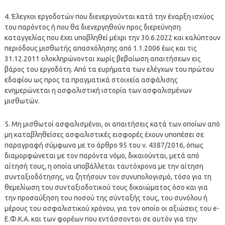
4. Έλεγχοι εργοδοτών που διενεργούνται κατά την έναρξη ισχύος
του παρόντος ή που θα διενεργηθούν προς διερεύνηση
καταγγελίας που έχει υποβληθεί μέχρι την 30.6.2022 και καλύπτουν
περιόδους μισθωτής απασχόλησης από 1.1.2006 έως και τις
31.12.2011 ολοκληρώνονται χωρίς βεβαίωση απαιτήσεων εις
βάρος του εργοδότη. Από τα ευρήματα των ελέγχων του πρώτου
εδαφίου ως προς τα πραγματικά στοιχεία ασφάλισης
ενημερώνεται η ασφαλιστική ιστορία των ασφαλισμένων
μισθωτών.
5. Μη μισθωτοί ασφαλισμένοι, οι απαιτήσεις κατά των οποίων από
μη καταβληθείσες ασφαλιστικές εισφορές έχουν υποπέσει σε
παραγραφή σύμφωνα με το άρθρο 95 του ν. 4387/2016, όπως
διαμορφώνεται με τον παρόντα νόμο, δικαιούνται, μετά από
αίτησή τους, η οποία υποβάλλεται ταυτόχρονα με την αίτηση
συνταξιοδότησης, να ζητήσουν τον συνυπολογισμό, τόσο για τη
θεμελίωση του συνταξιοδοτικού τους δικαιώματος όσο και για
την προσαύξηση του ποσού της σύνταξής τους, του συνόλου ή
μέρους του ασφαλιστικού χρόνου, για τον οποίο οι αξιώσεις του e-
Ε.Φ.Κ.Α. και των φορέων που εντάσσονται σε αυτόν για την