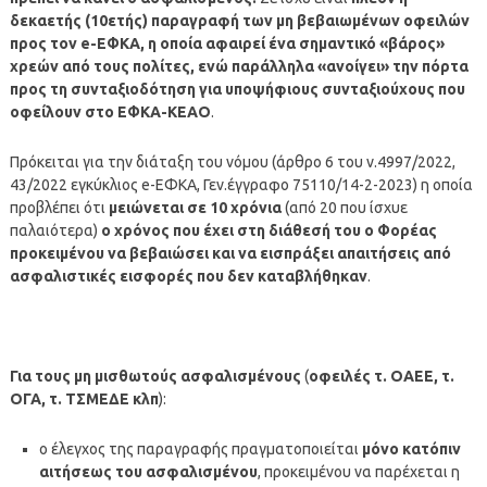
δεκαετής (10ετής) παραγραφή των μη βεβαιωμένων οφειλών
προς τον e-ΕΦΚΑ, η οποία αφαιρεί ένα σημαντικό «βάρος»
χρεών από τους πολίτες, ενώ παράλληλα «ανοίγει» την πόρτα
προς τη συνταξιοδότηση για υποψήφιους συνταξιούχους που
οφείλουν στο ΕΦΚΑ-ΚΕΑΟ
.
Πρόκειται για την διάταξη του νόμου (άρθρο 6 του ν.4997/2022,
43/2022 εγκύκλιος e-ΕΦΚΑ, Γεν.έγγραφο 75110/14-2-2023) η οποία
προβλέπει ότι
μειώνεται σε 10 χρόνια
(από 20 που ίσχυε
παλαιότερα)
ο χρόνος που έχει στη διάθεσή του ο Φορέας
προκειμένου να βεβαιώσει και να εισπράξει απαιτήσεις από
ασφαλιστικές εισφορές που δεν καταβλήθηκαν
.
Για τους μη μισθωτούς ασφαλισμένους
(
οφειλές τ. ΟΑΕΕ, τ.
ΟΓΑ, τ. ΤΣΜΕΔΕ κλπ
):
ο έλεγχος της παραγραφής πραγματοποιείται
μόνο κατόπιν
αιτήσεως του ασφαλισμένου
, προκειμένου να παρέχεται η