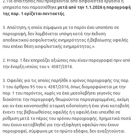
2. Για απαιτήσεις που προέρχονται από ασφαλιστέα εργασία ή
υπηρεσία που παρασχέθηκε
μετά από την 1.1.2026 η παραγραφή
της παρ. 1 ορίζεται πενταετής
.
3. Απαίτηση, η οποία σύμφωνα με το παρόν έχει υποπέσει σε
παραγραφή, δεν λαμβάνεται υπόψη κατά την έκδοση
αποδεικτικού ασφαλιστικής ενημερότητας ή βεβαίωσης οφειλής
που επέχει θέση ασφαλιστικής ενημερότητας.».
2. Η παρ. 1 δεν επηρεάζει αξιώσεις που είχαν παραγραφεί πριν από
την έναρξη ισχύος του ν. 4387/2016.
3. Οφειλές για τις οποίες παρήλθε ο χρόνος παραγραφής της παρ.
1 του άρθρου 95 του ν. 4387/2016, όπως διαμορφώνεται με την
παρ. 1 του παρόντος, χωρίς να έχει μεσολαβήσει γεγονός που
διακόπτει την παραγραφή, θεωρούνται παραγεγραμμένες, ακόμη
και αν έχει κοινοποιηθεί ατομική ειδοποίηση ή έχει γίνει καταβολή
έναντι της βεβαιωθείσας οφειλής ή η οφειλή έχει υπαχθεί σε
ρύθμιση μετά το πέρας του χρόνου παραγραφής. Χρηματικά ποσά
που έχουν καταβληθεί για την εξόφληση οφειλών που έχουν
παραγραφεί, σύμφωνα με το πρώτο εδάφιο, δεν αναζητούνται.