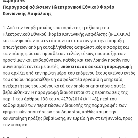
«
Άρθρο 95
Παραγραφή αξιώσεων Ηλεκτρονικού Εθνικού Φορέα
Κοινωνικής Ασφάλισης
1. Από την έναρξη ισχύος του παρόντος, η αξίωση του
Ηλεκτρονικού Εθνικού Φορέα Κοινωνικής Ασφάλισης (e-Ε.Φ.Κ.Α.)
και των φορέων που εντάσσονται σε αυτόν για την είσπραξη
απαιτήσεων από μη καταβληθείσες ασφαλιστικές εισφορές και
των πάσης φύσεως προσθέτων τελών, τόκων, προσαυξήσεων,
προστίμων και επιβαρύνσεων, καθώς και των λοιπών ποσών που
συνεισπράττονται με αυτές,
υπόκειται σε δεκαετή παραγραφή
που αρχίζει από την πρώτη μέρα του επόμενου έτους εκείνου εντός
του οποίου παρασχέθηκε η ασφαλιστέα εργασία ή υπηρεσία,
ανεξαρτήτως του χρόνου κατά τον οποίο οι απαιτήσεις αυτές
βεβαιώθηκαν. Η παραγραφή διακόπτεται στις περιπτώσεις της
παρ. 1 του άρθρου 138 του ν. 4270/2014 (Α΄ 143), περί του
καθορισμού των περιπτώσεων διακοπής της παραγραφής των
χρηματικών απαιτήσεων του Δημοσίου, καθώς και με την
κοινοποίηση πράξης βεβαίωσης, εν ευρεία ή εν στενή εννοία, προς
τον υπόχρεο.