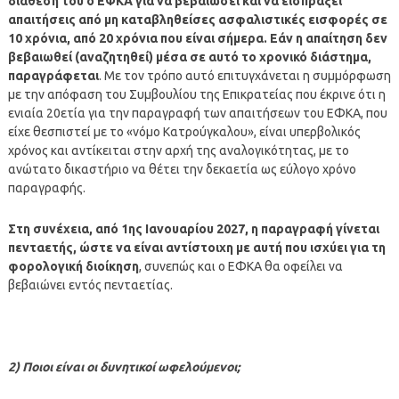
διάθεσή του ο ΕΦΚΑ για να βεβαιώσει και να εισπράξει
απαιτήσεις από μη καταβληθείσες ασφαλιστικές εισφορές σε
10 χρόνια, από 20 χρόνια που είναι σήμερα. Εάν η απαίτηση δεν
βεβαιωθεί (αναζητηθεί) μέσα σε αυτό το χρονικό διάστημα,
παραγράφεται
. Με τον τρόπο αυτό επιτυγχάνεται η συμμόρφωση
με την απόφαση του Συμβουλίου της Επικρατείας που έκρινε ότι η
ενιαία 20ετία για την παραγραφή των απαιτήσεων του ΕΦΚΑ, που
είχε θεσπιστεί με το «νόμο Κατρούγκαλου», είναι υπερβολικός
χρόνος και αντίκειται στην αρχή της αναλογικότητας, με το
ανώτατο δικαστήριο να θέτει την δεκαετία ως εύλογο χρόνο
παραγραφής.
Στη συνέχεια, από 1
ης
Ιανουαρίου 2027, η παραγραφή γίνεται
πενταετής, ώστε να είναι αντίστοιχη με αυτή που ισχύει για τη
φορολογική διοίκηση
, συνεπώς και ο ΕΦΚΑ θα οφείλει να
βεβαιώνει εντός πενταετίας.
2) Ποιοι είναι οι δυνητικοί ωφελούμενοι;