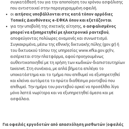
συγκατάθεσή του για την αποποίηση του χρόνου ασφάλισης
που αντιστοιχεί στην παραγεγραμμένη οφειλή.
οι
αιτήσεις υποβάλλονται στις κατά τόπον αρμόδιες
Τοπικές Διευθύνσεις e-ΕΦΚΑ όπου και εξετάζονται
.
για την υποβολή της σχετικής αίτησης,
ο ασφαλισμένος
μπορεί να εξυπηρετηθεί με ηλεκτρονικό ραντεβού
,
αποφεύγοντας πολύωρες αναμονές και συνωστισμό.
Συγκεκριμένα, μέσω της εθνικής δικτυακής πύλης (gov.gr) ή
του δικτυακού τόπου της υπηρεσίας www.efka.gov.gr/rv,
εισέρχεται στην πλατφόρμα, αφού προηγουμένως
αυθεντικοποιηθεί με τη χρήση των κωδικών-διαπιστευτηρίων
taxisnet. Στη συνέχεια, με απλά βήματα επιλέγει το
υποκατάστημα και το τμήμα που επιθυμεί να εξυπηρετηθεί
και κλείνει αυτόματα το πρώτο διαθέσιμο ραντεβού που
επιθυμεί. Την ημέρα του ραντεβού αρκεί να προσέλθει λίγα
μόνο λεπτά νωρίτερα και να εξυπηρετηθεί άμεσα και με
ασφάλεια.
Για οφειλές εργοδοτών από απασχόληση μισθωτών
(
οφειλές