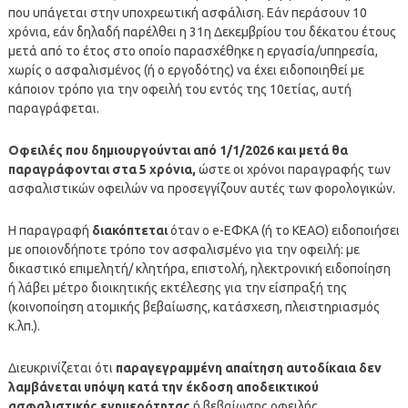
που υπάγεται στην υποχρεωτική ασφάλιση. Εάν περάσουν 10
χρόνια, εάν δηλαδή παρέλθει η 31η Δεκεμβρίου του δέκατου έτους
μετά από το έτος στο οποίο παρασχέθηκε η εργασία/υπηρεσία,
χωρίς ο ασφαλισμένος (ή ο εργοδότης) να έχει ειδοποιηθεί με
κάποιον τρόπο για την οφειλή του εντός της 10ετίας, αυτή
παραγράφεται.
Οφειλές που δημιουργούνται από 1/1/2026 και μετά θα
παραγράφονται στα 5 χρόνια,
ώστε οι χρόνοι παραγραφής των
ασφαλιστικών οφειλών να προσεγγίζουν αυτές των φορολογικών.
Η παραγραφή
διακόπτεται
όταν ο e-ΕΦΚΑ (ή το ΚΕΑΟ) ειδοποιήσει
με οποιονδήποτε τρόπο τον ασφαλισμένο για την οφειλή: με
δικαστικό επιμελητή/ κλητήρα, επιστολή, ηλεκτρονική ειδοποίηση
ή λάβει μέτρο διοικητικής εκτέλεσης για την είσπραξή της
(κοινοποίηση ατομικής βεβαίωσης, κατάσχεση, πλειστηριασμός
κ.λπ.).
Διευκρινίζεται ότι
παραγεγραμμένη απαίτηση αυτοδίκαια δεν
λαμβάνεται υπόψη κατά την έκδοση αποδεικτικού
ασφαλιστικής ενημερότητας
ή βεβαίωσης οφειλής.