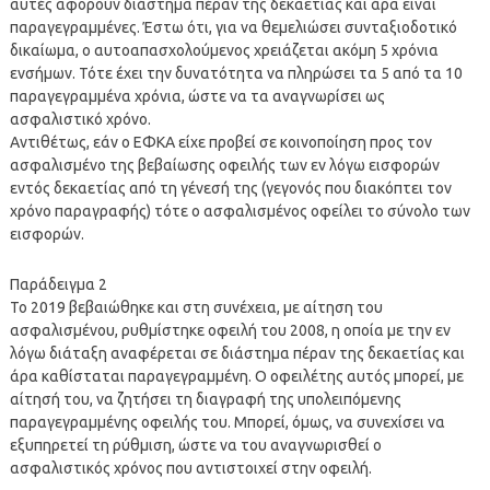
αυτές αφορούν διάστημα πέραν της δεκαετίας και άρα είναι
παραγεγραμμένες. Έστω ότι, για να θεμελιώσει συνταξιοδοτικό
δικαίωμα, ο αυτοαπασχολούμενος χρειάζεται ακόμη 5 χρόνια
ενσήμων. Τότε έχει την δυνατότητα να πληρώσει τα 5 από τα 10
παραγεγραμμένα χρόνια, ώστε να τα αναγνωρίσει ως
ασφαλιστικό χρόνο.
Αντιθέτως, εάν ο ΕΦΚΑ είχε προβεί σε κοινοποίηση προς τον
ασφαλισμένο της βεβαίωσης οφειλής των εν λόγω εισφορών
εντός δεκαετίας από τη γένεσή της (γεγονός που διακόπτει τον
χρόνο παραγραφής) τότε ο ασφαλισμένος οφείλει το σύνολο των
εισφορών.
Παράδειγμα 2
Το 2019 βεβαιώθηκε και στη συνέχεια, με αίτηση του
ασφαλισμένου, ρυθμίστηκε οφειλή του 2008, η οποία με την εν
λόγω διάταξη αναφέρεται σε διάστημα πέραν της δεκαετίας και
άρα καθίσταται παραγεγραμμένη. Ο οφειλέτης αυτός μπορεί, με
αίτησή του, να ζητήσει τη διαγραφή της υπολειπόμενης
παραγεγραμμένης οφειλής του. Μπορεί, όμως, να συνεχίσει να
εξυπηρετεί τη ρύθμιση, ώστε να του αναγνωρισθεί ο
ασφαλιστικός χρόνος που αντιστοιχεί στην οφειλή.