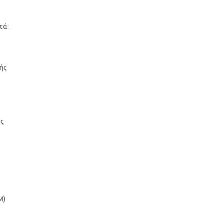
τά:
ής
ύς
Μ)