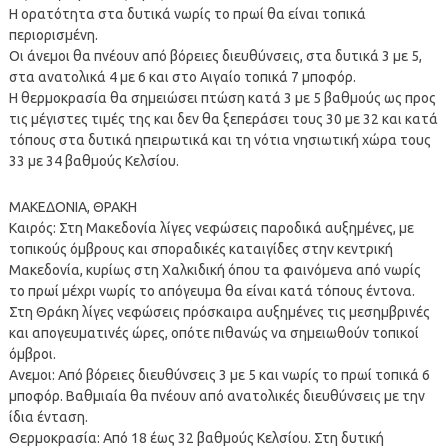
Η ορατότητα στα δυτικά νωρίς το πρωί θα είναι τοπικά
περιορισμένη.
Οι άνεμοι θα πνέουν από βόρειες διευθύνσεις, στα δυτικά 3 με 5,
στα ανατολικά 4 με 6 και στο Αιγαίο τοπικά 7 μποφόρ.
Η θερμοκρασία θα σημειώσει πτώση κατά 3 με 5 βαθμούς ως προς
τις μέγιστες τιμές της και δεν θα ξεπεράσει τους 30 με 32 και κατά
τόπους στα δυτικά ηπειρωτικά και τη νότια νησιωτική χώρα τους
33 με 34 βαθμούς Κελσίου.
ΜΑΚΕΔΟΝΙΑ, ΘΡΑΚΗ
Καιρός: Στη Μακεδονία λίγες νεφώσεις παροδικά αυξημένες, με
τοπικούς όμβρους και σποραδικές καταιγίδες στην κεντρική
Μακεδονία, κυρίως στη Χαλκιδική όπου τα φαινόμενα από νωρίς
το πρωί μέχρι νωρίς το απόγευμα θα είναι κατά τόπους έντονα.
Στη Θράκη λίγες νεφώσεις πρόσκαιρα αυξημένες τις μεσημβρινές
και απογευματινές ώρες, οπότε πιθανώς να σημειωθούν τοπικοί
όμβροι.
Ανεμοι: Από βόρειες διευθύνσεις 3 με 5 και νωρίς το πρωί τοπικά 6
μποφόρ. Βαθμιαία θα πνέουν από ανατολικές διευθύνσεις με την
ίδια ένταση.
Θερμοκρασία: Από 18 έως 32 βαθμούς Κελσίου. Στη δυτική