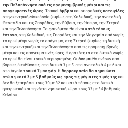
την Πελοπόννησο από τις προμεσημβρινές μέχρι και τις
απογευματινές ώρες
. Τοπικοί
όμβροι
και σποραδικές
καταιγίδες
στην κεντρική Μακεδονία (κυρίως στη Χαλκιδική), την ανατολική
Θεσσαλία και τις Σποράδες, την Εύβοια, την Ήπειρο, την Στερεά
και την Πελοπόννησο. Τα φαινόμενα θα είναι
κατά τόπους
έντονα
, στη Χαλκιδική, τις Σποράδες και την Μαγνησία από νωρίς
το πρωί μέχρι νωρίς το απόγευμα, στη Στερεά (κυρίως τη δυτική
και την κεντρική) και την Πελοπόννησο από τις προμεσημβρινές
μέχρι και τις απογευματινές ώρες. Η ορατότητα στα δυτικά νωρίς
το πρωί θα είναι τοπικά περιορισμένη. Οι
άνεμοι
θα πνέουν από
βόρειες διευθύνσεις, στα δυτικά 3 με 5, στα ανατολικά 4 με 6 και
στο Αιγαίο
τοπικά 7 μποφόρ
.
Η θερμοκρασία θα σημειώσει
πτώση κατά 3 με 5 βαθμούς ως προς τις μέγιστες τιμές της
και
δεν θα ξεπεράσει τους 30 με 32 και κατά τόπους στα δυτικά
ηπειρωτικά και τη νότια νησιωτική χώρα τους 33 με 34 βαθμούς
Κελσίου.