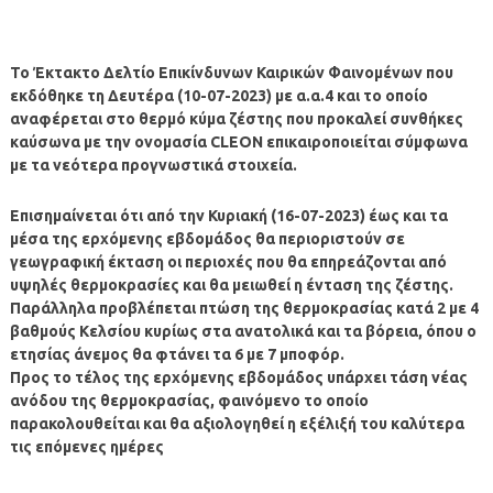
Το Έκτακτο Δελτίο Επικίνδυνων Καιρικών Φαινομένων που
εκδόθηκε τη Δευτέρα (10-07-2023) με α.α.4 και το οποίο
αναφέρεται στο θερμό κύμα ζέστης που προκαλεί συνθήκες
καύσωνα με την ονομασία CLEON επικαιροποιείται σύμφωνα
με τα νεότερα προγνωστικά στοιχεία.
Επισημαίνεται ότι από την Κυριακή (16-07-2023) έως και τα
μέσα της ερχόμενης εβδομάδος θα περιοριστούν σε
γεωγραφική έκταση οι περιοχές που θα επηρεάζονται από
υψηλές θερμοκρασίες και θα μειωθεί η ένταση της ζέστης.
Παράλληλα προβλέπεται πτώση της θερμοκρασίας κατά 2 με 4
βαθμούς Κελσίου κυρίως στα ανατολικά και τα βόρεια, όπου ο
ετησίας άνεμος θα φτάνει τα 6 με 7 μποφόρ.
Προς το τέλος της ερχόμενης εβδομάδος υπάρχει τάση νέας
ανόδου της θερμοκρασίας, φαινόμενο το οποίο
παρακολουθείται και θα αξιολογηθεί η εξέλιξή του καλύτερα
τις επόμενες ημέρες