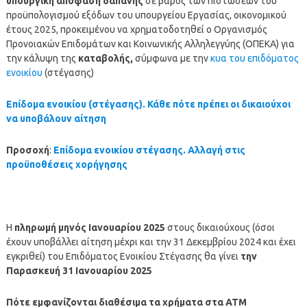
υπουργική απόφαση δαπάνης
σε βάρος των πιστώσεων του
προϋπολογισμού εξόδων του υπουργείου Εργασίας, οικονομικού
έτους 2025, προκειμένου να χρηματοδοτηθεί ο Οργανισμός
Προνοιακών Επιδομάτων και Κοινωνικής Αλληλεγγύης (ΟΠΕΚΑ) για
την κάλυψη της
καταβολής,
σύμφωνα με την
κυα του επιδόματος
ενοικίου
(στέγασης)
Επίδομα ενοικίου (στέγασης). Κάθε πότε πρέπει οι δικαιούχοι
να υποβάλουν αίτηση
Προσοχή
:
Επίδομα ενοικίου στέγασης. Αλλαγή στις
προϋποθέσεις χορήγησης
Η
πληρωμή μηνός Ιανουαρίου
2025
στους δικαιούχους (όσοι
έχουν υποβάλλει αίτηση μέχρι και την 31 Δεκεμβρίου 2024 και έχει
εγκριθεί) του Επιδόματος Ενοικίου Στέγασης θα γίνει
την
Παρασκευή 31 Ιανουαρίου 2025
Πότε εμφανίζονται διαθέσιμα τα χρήματα στα ΑΤΜ