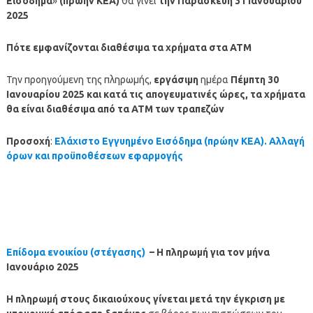
Εισόδημα
»
(πρώην ΚΕΑ)
θα γίνει
την Παρασκευή 31 Ιανουαρίου
2025
Πότε εμφανίζονται διαθέσιμα τα χρήματα στα ΑΤΜ
Την προηγούμενη της πληρωμής,
εργάσιμη
ημέρα
Πέμπτη
30
Ιανουαρίου 2025
και κατά τις απογευματινές ώρες, τα χρήματα
θα είναι διαθέσιμα από τα ΑΤΜ των τραπεζών
Προσοχή
:
Ελάχιστο Εγγυημένο Εισόδημα (πρώην ΚΕΑ). Αλλαγή
όρων και προϋποθέσεων εφαρμογής
Επίδομα ενοικίου (στέγασης)
– Η πληρωμή για τον
μήνα
Ιανουάριο 2025
Η
πληρωμή
στους δικαιούχους γίνεται μετά την έγκριση με