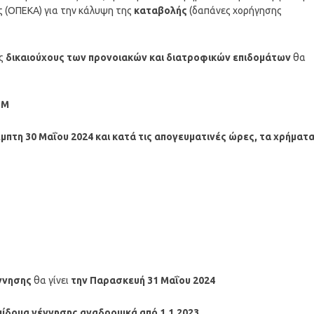
ς (ΟΠΕΚΑ) για την κάλυψη της
καταβολής
(δαπάνες χορήγησης
ς
δικαιούχους των προνοιακών και διατροφικών επιδομάτων
θα
ΤΜ
μπτη 30 Μαΐου
2024
και κατά τις απογευματινές ώρες, τα χρήματ
ννησης
θα γίνει
την Παρασκευή 31 Μαΐου 2024
πίδομα γέννησης αναδρομικά από 1.1.2023