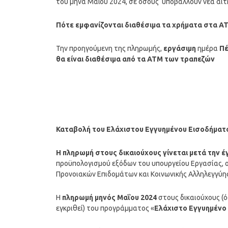
του μήνα Μαΐου 2024, σε όσους υποβάλλουν νέα αί
Πότε εμφανίζονται διαθέσιμα τα χρήματα στα Α
Την προηγούμενη της πληρωμής,
εργάσιμη
ημέρα
Πέ
θα είναι διαθέσιμα από τα ΑΤΜ των τραπεζών
Καταβολή του Ελάχιστου Εγγυημένου Εισοδήματ
Η
πληρωμή
στους δικαιούχους γίνεται μετά την 
προϋπολογισμού εξόδων του υπουργείου Εργασίας, ο
Προνοιακών Επιδομάτων και Κοινωνικής Αλληλεγγύη
Η
πληρωμή μηνός
Μαΐου
2024
στους δικαιούχους (όσ
εγκριθεί) του προγράμματος «
Ελάχιστο Εγγυημένο