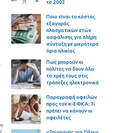
το 2002
Ποιο είναι το κόστος
εξαγοράς
πλασματικών ετών
ασφάλισης για πλήρη
σύνταξη με μικρότερα
όρια ηλικίας
Πως μπορούν οι
α
πολίτες να δουν όλα
τα χρέη τους στις
τράπεζες ηλεκτρονικά
Παραγραφή οφειλών
προς τον e-ΕΦΚΑ: Τι
πρέπει να κάνουν οι
οφειλέτες
ου
ς
«Τουρισμός για Όλους