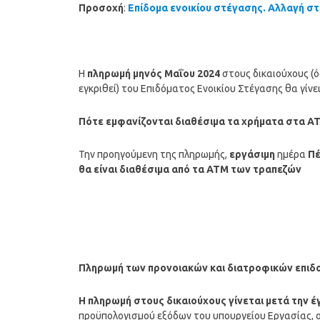
Προσοχή
:
Επίδομα ενοικίου στέγασης. Αλλαγή σ
Η
πληρωμή μηνός
Μαΐου
2024
στους δικαιούχους (όσ
εγκριθεί) του Επιδόματος Ενοικίου Στέγασης θα γίνε
Πότε εμφανίζονται διαθέσιμα τα χρήματα στα Α
Την προηγούμενη της πληρωμής,
εργάσιμη
ημέρα
Πέ
θα είναι διαθέσιμα από τα ΑΤΜ των τραπεζών
Πληρωμή των προνοιακών και διατροφικών επι
Η
πληρωμή
στους δικαιούχους γίνεται μετά την 
προϋπολογισμού εξόδων του υπουργείου Εργασίας, ο