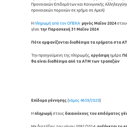
Προνοιακών Επιδομάτων και Κοινωνικής Αλληλεγγύη
προνοιακών παροχών σε χρήμα σε ΑμεΑ)
Η
πληρωμή από τον ΟΠΕΚΑ
μηνός
Μαΐου
2024
στου
γίνει
την Παρασκευή 31 Μαΐου 2024
Πότε εμφανίζονται διαθέσιμα τα χρήματα στα Α
Την προηγούμενη της πληρωμής,
εργάσιμη
ημέρα
Πέ
θα είναι διαθέσιμα από τα ΑΤΜ των τραπεζών
Επίδομα γέννησης
(
νόμος 4659/2020
)
Η
πληρωμή
στους
δικαιούχους του επιδόματος γέ
Με διατάξεις του νόμου 5092/2024,
αυξάνεται το ε