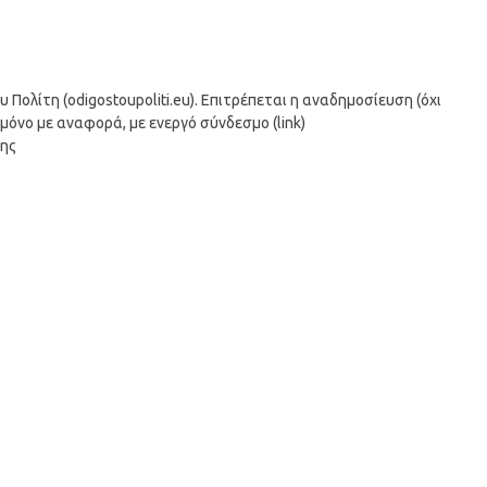
ολίτη (odigostoupoliti.eu). Επιτρέπεται η αναδημοσίευση (όχι
μόνο με αναφορά, με ενεργό σύνδεσμο (link)
σης