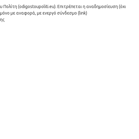
ολίτη (odigostoupoliti.eu). Επιτρέπεται η αναδημοσίευση (όχι
μόνο με αναφορά, με ενεργό σύνδεσμο (link)
σης