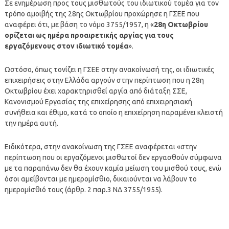
Σε ενημέρωση προς τους μισθωτούς του ιδιωτικού τομέα για τον
τρόπο αμοιβής της 28ης Οκτωβρίου προχώρησε η ΓΣΕΕ που
αναφέρει ότι, με βάση το νόμο 3755/1957, η «
28η Οκτωβρίου
ορίζεται ως ημέρα προαιρετικής αργίας για τους
εργαζόμενους στον ιδιωτικό τομέα
».
Ωστόσο, όπως τονίζει η ΓΣΕΕ στην ανακοίνωσή της, οι ιδιωτικές
επιχειρήσεις στην Ελλάδα αργούν στην περίπτωση που η 28η
Οκτωβρίου έχει χαρακτηρισθεί αργία από διάταξη ΣΣΕ,
Κανονισμού Εργασίας της επιχείρησης από επιχειρησιακή
συνήθεια και έθιμο, κατά το οποίο η επιχείρηση παραμένει κλειστή
την ημέρα αυτή.
Ειδικότερα, στην ανακοίνωση της ΓΣΕΕ αναφέρεται «στην
περίπτωση που οι εργαζόμενοι μισθωτοί δεν εργασθούν σύμφωνα
με τα παραπάνω δεν θα έχουν καμία μείωση του μισθού τους, ενώ
όσοι αμείβονται με ημερομίσθιο, δικαιούνται να λάβουν το
ημερομίσθιό τους (άρθρ. 2 παρ.3 ΝΔ 3755/1955).