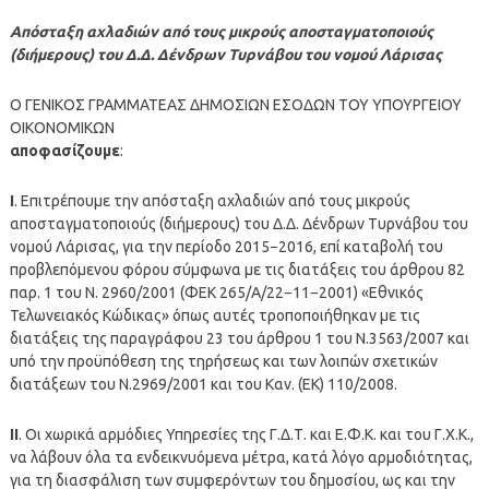
Απόσταξη αχλαδιών από τους μικρούς αποσταγματοποιούς
(διήμερους) του Δ.Δ. Δένδρων Τυρνάβου του νομού Λάρισας
Ο ΓΕΝΙΚΟΣ ΓΡΑΜΜΑΤΕΑΣ ΔΗΜΟΣΙΩΝ ΕΣΟΔΩΝ ΤΟΥ ΥΠΟΥΡΓΕΙΟΥ
ΟΙΚΟΝΟΜΙΚΩΝ
αποφασίζουμε
:
Ι
. Επιτρέπουμε την απόσταξη αχλαδιών από τους μικρούς
αποσταγματοποιούς (διήμερους) του Δ.Δ. Δένδρων Τυρνάβου του
νομού Λάρισας, για την περίοδο 2015−2016, επί καταβολή του
προβλεπόμενου φόρου σύμφωνα με τις διατάξεις του άρθρου 82
παρ. 1 του Ν. 2960/2001 (ΦΕΚ 265/Α/22−11−2001) «Εθνικός
Τελωνειακός Κώδικας» όπως αυτές τροποποιήθηκαν με τις
διατάξεις της παραγράφου 23 του άρθρου 1 του Ν.3563/2007 και
υπό την προϋπόθεση της τηρήσεως και των λοιπών σχετικών
διατάξεων του Ν.2969/2001 και του Καν. (ΕΚ) 110/2008.
II
. Οι χωρικά αρμόδιες Υπηρεσίες της Γ.Δ.Τ. και Ε.Φ.Κ. και του Γ.Χ.Κ.,
να λάβουν όλα τα ενδεικνυόμενα μέτρα, κατά λόγο αρμοδιότητας,
για τη διασφάλιση των συμφερόντων του δημοσίου, ως και την