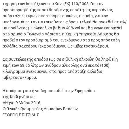
τήρηση των διατάξεων του Καν. (ΕΚ) 110/2008. Για τον
προσδιορισμό της παραχθησόμενης ποσότητας «προϊόντος
απόσταξης μικρών αποσταγματοποιών», η οποία, για τον
υπολογισμό του αντιστοιχούντος φόρου, τελικά θα αναχθεί σε χιλ/
μα προϊόντος με αλκοολικό βαθμό 40% vol και θα γνωστοποιηθεί
στο αρμόδιο Τελωνείο Λάρισας, η Χημική Υπηρεσία Λάρισας θα
προβεί στον προσδιορισμό του ενεχόμενου στα προς απόσταξη
αχλάδια σακχάρου (εκφραζόμενου ως ιμβερτοσακχάρου).
Ως συντελεστής αποδόσεως σε αιθυλική αλκοόλη θα ληφθεί η
τιμή των 58,55 λίτρων ανύδρου αλκοόλης ανά εκατό (100)
χιλιόγραμμα ενεχομένου, στα προς απόσταξη αχλάδια,
ιμβερτοσακχάρου.
Η απόφαση αυτή να δημοσιευθεί στην Εφημερίδα
της Κυβερνήσεως.
Αθήνα 9 Μαΐου 2016
Ο Γενικός Γραμματέας Δημοσίων Εσόδων
ΓΕΩΡΓΙΟΣ ΠΙΤΣΙΛΗΣ