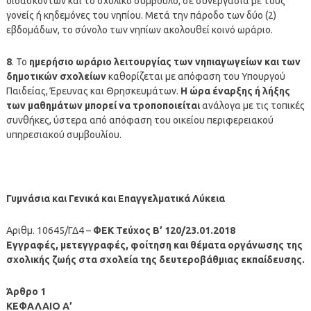
διδασκόντων και το σχολικό σύμβουλο, σε συνεργασία με τους
γονείς ή κηδεμόνες του νηπίου. Μετά την πάροδο των δύο (2)
εβδομάδων, το σύνολο των νηπίων ακολουθεί κοινό ωράριο.
8
. Το
ημερήσιο ωράριο λειτουργίας των νηπιαγωγείων και των
δημοτικών σχολείων
καθορίζεται με απόφαση του Υπουργού
Παιδείας, Έρευνας και Θρησκευμάτων.
Η ώρα έναρξης ή λήξης
των μαθημάτων μπορεί να τροποποιείται
ανάλογα με τις τοπικές
συνθήκες, ύστερα από απόφαση του οικείου περιφερειακού
υπηρεσιακού συμβουλίου.
Γυμνάσια και Γενικά και Επαγγελματικά Λύκεια
Aριθμ. 10645/ΓΔ4 –
ΦΕΚ Τεύχος Β’ 120/23.01.2018
Εγγραφές, μετεγγραφές, φοίτηση και θέματα οργάνωσης της
σχολικής ζωής στα σχολεία της δευτεροβάθμιας εκπαίδευσης.
Άρθρο 1
ΚΕΦΑΛΑΙΟ Α’