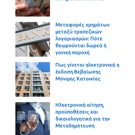
Μεταφορές χρημάτων
μεταξύ τραπεζικών
λογαριασμών: Πότε
θεωρούνται δωρεά ή
γονική παροχή
Πως γίνεται ηλεκτρονικά η
έκδοση Βεβαίωσης
Μόνιμης Κατοικίας
Ηλεκτρονική αίτηση,
προϋποθέσεις και
δικαιολογητικά για την
Μεταδημότευση