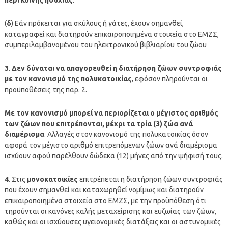
(
δ
) Εάν πρόκειται για σκύλους ή γάτες, έχουν σημανθεί,
καταγραφεί και διατηρούν επικαιροποιημένα στοιχεία στο ΕΜΖΣ,
συμπεριλαμβανομένου του ηλεκτρονικού βιβλιαρίου του ζώου
3
.
Δεν δύναται να απαγορευθεί η διατήρηση ζώων συντροφιάς
με τον κανονισμό της πολυκατοικίας
, εφόσον πληρούνται οι
προϋποθέσεις της παρ. 2.
Με τον κανονισμό μπορεί να περιορίζεται ο μέγιστος αριθμός
των ζώων που επιτρέπονται, μέχρι τα τρία (3) ζώα ανά
διαμέρισμα
. Αλλαγές στον κανονισμό της πολυκατοικίας όσον
αφορά τον μέγιστο αριθμό επιτρεπόμενων ζώων ανά διαμέρισμα
ισχύουν αφού παρέλθουν δώδεκα (12) μήνες από την ψήφισή τους.
4
. Στις
μονοκατοικίες
επιτρέπεται η διατήρηση ζώων συντροφιάς
που έχουν σημανθεί και καταχωρηθεί νομίμως και διατηρούν
επικαιροποιημένα στοιχεία στο ΕΜΖΣ, με την προϋπόθεση ότι
τηρούνται οι κανόνες καλής μεταχείρισης και ευζωίας των ζώων,
καθώς και οι ισχύουσες υγειονομικές διατάξεις και οι αστυνομικές