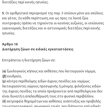
διατάξεις περί κοινής ησυχίας.
5
. Οι αριθμητικοί περιορισμοί της παρ. 3 ισχύουν μόνο για σκύλους
και γάτες. Σε κάθε περίπτωση, και ως προς τα λοιπά ζώα
συντροφιάς πρέπει να τηρούνται οι κανόνες ευζωίας, οι ισχύουσες
υγειονομικές διατάξεις και οι αστυνομικές διατάξεις περί κοινής
ησυχίας.
Άρθρο 16
Διατήρηση ζώων σε ειδικές εγκαταστάσεις
Επιτρέπεται η διατήρηση ζώων σε:
(
α
) ζωολογικούς κήπους και εκθέσεις που λειτουργούν νόμιμα,
(
β)
ενυδρεία,
(
γ
) κέντρα περίθαλψης ειδών άγριας πανίδας και νομίμως
λειτουργούντες χώρους προσωρινής ή μόνιμης φιλοξενίας ειδών
της άγριας πανίδας τα οποία προέρχονται από περίθαλψη και δεν
είναι δυνατή η απελευθέρωσή τους στο φυσικό περιβάλλον,
(
δ
) εκτροφεία θηραμάτων και εκθέσεις ανάπτυξης και προβολής
του κτηνοτροφικού, γεωργικού τομέα, που διέπονται από ειδικές