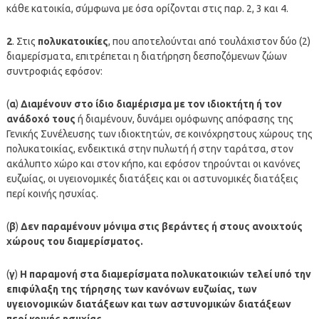
κάθε κατοικία, σύμφωνα με όσα ορίζονται στις παρ. 2, 3 και 4.
2
. Στις
πολυκατοικίες
, που αποτελούνται από τουλάχιστον δύο (2)
διαμερίσματα, επιτρέπεται η διατήρηση δεσποζόμενων ζώων
συντροφιάς εφόσον:
(
α
)
Διαμένουν στο ίδιο διαμέρισμα με τον ιδιοκτήτη ή τον
ανάδοχό τους
ή διαμένουν, δυνάμει ομόφωνης απόφασης της
Γενικής Συνέλευσης των ιδιοκτητών, σε κοινόχρηστους χώρους της
πολυκατοικίας, ενδεικτικά στην πυλωτή ή στην ταράτσα, στον
ακάλυπτο χώρο και στον κήπο, και εφόσον τηρούνται οι κανόνες
ευζωίας, οι υγειονομικές διατάξεις και οι αστυνομικές διατάξεις
περί κοινής ησυχίας.
(
β
)
Δεν παραμένουν μόνιμα στις βεράντες ή στους ανοιχτούς
χώρους του διαμερίσματος.
(
γ
)
Η παραμονή στα διαμερίσματα πολυκατοικιών τελεί υπό την
επιφύλαξη της τήρησης των κανόνων ευζωίας, των
υγειονομικών διατάξεων και των αστυνομικών διατάξεων
περί κοινής ησυχίας
.