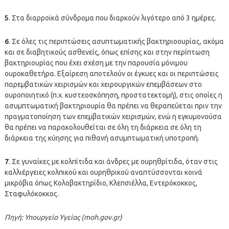
5
. Στα διαρροϊκά σύνδρομα που διαρκούν λιγότερο από 3 ημέρες.
6
. Σε όλες τις περιπτώσεις ασυπτωματικής βακτηριοουρίας, ακόμα
και σε διαβητικούς ασθενείς, όπως επίσης και στην περίπτωση
βακτηριουρίας που έχει σχέση με την παρουσία μόνιμου
ουροκαθετήρα. Εξαίρεση αποτελούν οι έγκυες και οι περιπτώσεις
παρεμβατικών χειρισμών και χειρουργικών επεμβάσεων στο
ουροποιητικό (π.χ. κυστεοσκόπηση, προστατεκτομή), στις οποίες η
ασυμπτωματική βακτηριουρία θα πρέπει να θεραπεύεται πριν την
πραγματοποίηση των επεμβατικών χειρισμών, ενώ η εγκυμονούσα
θα πρέπει να παρακολουθείται σε όλη τη διάρκεια σε όλη τη
διάρκεια της κύησης για πιθανή ασυμπτωματική υποτροπή.
7
. Σε γυναίκες με κολπίτιδα και άνδρες με ουρηθρίτιδα, όταν στις
καλλιέργειες κολπικού και ουρηθρικού αναπτύσσονται κοινά
μικρόβια όπως Κολοβακτηρίδιο, Κλεπσιέλλα, Εντερόκοκκος,
Σταφυλόκοκκος.
Πηγή: Υπουργείο Υγείας (moh.gov.gr)