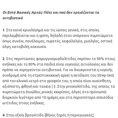
Οι Επτά Βασικές Αρχές: Πότε και πού δεν χρειάζονται τα
αντιβιοτικά
1
. Στο κοινό κρυολόγημα και τις ιώσεις γενικά, στις οποίες
περιλαμβάνεται και η γρίπη, δηλαδή όταν υπάρχουν συμπτώματα
όπως συνάχι, πονόλαιμος, πυρετός, κεφαλαλγία, μυαλγίες, οστικά
άλγη, καταβολή, κακουχία.
2
. Στις περιπτώσεις φαρυγγοαμυγδαλίτιδας περίπου το 90% στους
ενήλικες και το 80% στα παιδιά είναι ιογενούς αιτιολογίας και δεν
πρέπει να χορηγούνται αντιβιοτικά. Για να διευκρινιστεί η ιογενής
συνδρομή από τη στρεπτοκοκκική αρκεί η εκτέλεση του Strep-test
από τον κλινικό ιατρό στο γραφείο του, η οποία είναι ευαίσθητη,
αξιόπιστη, φθηνή και ταχεία ( 3. Στην ρινοκολπίτιδα, της οποίας τα
συμπτώματα (πυώδεις ρινικές εκκρίσεις, άλγος στο πρόσωπο)
διαρκούν λιγότερο από 10 ημέρες και στα περισσότερα επεισόδια
ωτίτιδας στους ενήλικες.
4
. Στην οξεία βρογχίτιδα (βήχας ξηρός ή παραγωγικός).