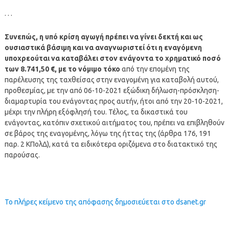
. . .
Συνεπώς, η υπό κρίση αγωγή πρέπει να γίνει δεκτή και ως
ουσιαστικά βάσιμη και να αναγνωριστεί ότι η εναγόμενη
υποχρεούται να καταβάλει στον ενάγοντα το χρηματικό ποσό
των 8.741,50 €, με το νόμιμο τόκο
από την επομένη της
παρέλευσης της ταχθείσας στην
εναγομένη
για καταβολή αυτού,
προθεσμίας, με την από 06-10-2021 εξώδικη δήλωση-πρόσκληση-
διαμαρτυρία του ενάγοντας προς αυτήν, ήτοι από την 20-10-2021,
μέχρι την πλήρη εξόφλησή του. Τέλος, τα δικαστικά του
ενάγοντας, κατόπιν σχετικού αιτήματος του, πρέπει να επιβληθούν
σε βάρος της
εναγομένης
, λόγω της ήττας της (άρθρα 176, 191
παρ. 2
ΚΠολΔ
), κατά τα ειδικότερα οριζόμενα στο διατακτικό της
παρούσας.
Το πλήρες κείμενο της απόφασης δημοσιεύεται στο dsanet.gr