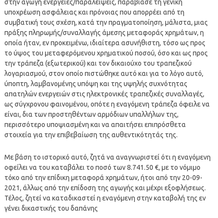
στην αγωγή ενέργειες/παραλείψεις, παραβίασε τη γενική
υποχρέωση ασφάλειας και πρόνοιας που απορρέει από τη
συμβατική τους σχέση, κατά την πραγματοποίηση, μάλιστα, μιας
πράξης πληρωμής/συναλλαγής άμεσης μεταφοράς χρημάτων, η
οποία ήταν, εν προκειμένω, ιδιαίτερα ασυνήθιστη, τόσο ως προς
το ύψος του μεταφερόμενου χρηματικού ποσού, όσο και ως προς
την τράπεζα (εξωτερικού) και τον δικαιούχο του τραπεζικού
λογαριασμού, στον οποίο πιστώθηκε αυτό και για το λόγο αυτό,
ύποπτη, λαμβανομένης υπόψη και της υψηλής συχνότητας
απατηλών ενεργειών στις ηλεκτρονικές τραπεζικές συναλλαγές,
ως σύγχρονου φαινομένου, οπότε η εναγόμενη τράπεζα όφειλε να
είναι, δια των προστηθέντων αρμόδιων υπαλλήλων της,
περισσότερο υποψιασμένη και να απαιτήσει επιπρόσθετα
στοιχεία για την επιβεβαίωση της αυθεντικότητάς της.
Με βάση το ιστορικό αυτό, ζητά να αναγνωριστεί ότι η εναγόμενη
οφείλει να του καταβάλει το ποσό των 8.741.50 €, με το νόμιμο
τόκο από την επίδικη μεταφορά χρημάτων, ήτοι από την 20-09-
2021, άλλως από την επίδοση της αγωγής και μέχρι εξοφλήσεως.
Τέλος, ζητεί να καταδικαστεί η εναγόμενη στην καταβολή της εν
γένει δικαστικής του δαπάνης