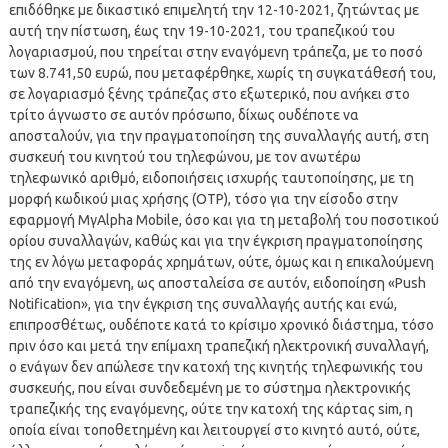
επιδόθηκε με δικαστικό επιμελητή την 12-10-2021, ζητώντας με
αυτή την πίστωση, έως την 19-10-2021, του τραπεζικού του
λογαριασμού, που τηρείται στην εναγόμενη τράπεζα, με το ποσό
των 8.741,50 ευρώ, που μεταφέρθηκε, χωρίς τη συγκατάθεσή του,
σε λογαριασμό ξένης τράπεζας στο εξωτερικό, που ανήκει στο
τρίτο άγνωστο σε αυτόν πρόσωπο, δίχως ουδέποτε να
αποσταλούν, για την πραγματοποίηση της συναλλαγής αυτή, στη
συσκευή του κινητού του τηλεφώνου, με τον ανωτέρω
τηλεφωνικό αριθμό, ειδοποιήσεις ισχυρής ταυτοποίησης, με τη
μορφή κωδικού μιας χρήσης (ΟΤΡ), τόσο για την είσοδο στην
εφαρμογή ΜγΑlpha Mobile, όσο και για τη μεταβολή του ποσοτικού
ορίου συναλλαγών, καθώς και για την έγκριση πραγματοποίησης
της εν λόγω μεταφοράς χρημάτων, ούτε, όμως και η επικαλούμενη
από την εναγόμενη, ως αποσταλείσα σε αυτόν, ειδοποίηση «Push
Notification», για την έγκριση της συναλλαγής αυτής και ενώ,
επιπροσθέτως, ουδέποτε κατά το κρίσιμο χρονικό διάστημα, τόσο
πριν όσο και μετά την επίμαχη τραπεζική ηλεκτρονική συναλλαγή,
ο ενάγων δεν απώλεσε την κατοχή της κινητής τηλεφωνικής του
συσκευής, που είναι συνδεδεμένη με το σύστημα ηλεκτρονικής
τραπεζικής της εναγόμενης, ούτε την κατοχή της κάρτας sim, η
οποία είναι τοποθετημένη και λειτουργεί στο κινητό αυτό, ούτε,