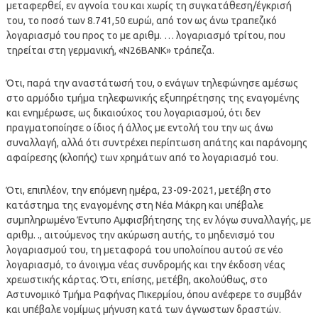
μεταφερθεί, εν αγνοία του και χωρίς τη συγκατάθεση/έγκρισή
του, το ποσό των 8.741,50 ευρώ, από τον ως άνω τραπεζικό
λογαριασμό του προς το με αριθμ. … λογαριασμό τρίτου, που
τηρείται στη γερμανική, «Ν26ΒΑΝΚ» τράπεζα.
Ότι, παρά την αναστάτωσή του, ο ενάγων τηλεφώνησε αμέσως
στο αρμόδιο τμήμα τηλεφωνικής εξυπηρέτησης της εναγομένης
και ενημέρωσε, ως δικαιούχος του λογαριασμού, ότι δεν
πραγματοποίησε ο ίδιος ή άλλος με εντολή του την ως άνω
συναλλαγή, αλλά ότι συντρέχει περίπτωση απάτης και παράνομης
αφαίρεσης (κλοπής) των χρημάτων από το λογαριασμό του.
Ότι, επιπλέον, την επόμενη ημέρα, 23-09-2021, μετέβη στο
κατάστημα της εναγομένης στη Νέα Μάκρη και υπέβαλε
συμπληρωμένο Έντυπο Αμφισβήτησης της εν λόγω συναλλαγής, με
αριθμ. ., αιτούμενος την ακύρωση αυτής, το μηδενισμό του
λογαριασμού του, τη μεταφορά του υπολοίπου αυτού σε νέο
λογαριασμό, το άνοιγμα νέας συνδρομής και την έκδοση νέας
χρεωστικής κάρτας. Ότι, επίσης, μετέβη, ακολούθως, στο
Αστυνομικό Τμήμα Ραφήνας Πικερμίου, όπου ανέφερε το συμβάν
και υπέβαλε νομίμως μήνυση κατά των άγνωστων δραστών.