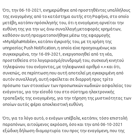
Ότι, την 06-10-2021, ενημερώθηκε από προστηθέντες υπαλλήλους
της εναγομένης από το κατάστημα αυτής στη Ραφήνα, στο οποίο
μετέβη, κατόπιν πρόσκλησής του, ότι η εναγόμενη αρνείται την
ευθύνη της για την ως άνω συναλλαγή μεταφοράς χρημάτων,
καθόσον αυτή πραγματοποιήθηκε μέσω της εφαρμογής
«ΜγΑlphaMobile», κατόπιν έγκρισής του, με τη χρήση της
υπηρεσίας Push Notification, η οποία είχε προηγουμένως και
συγκεκριμένα, την 16-09-2021, ενεργοποιηθεί από τη νέα,
προστεθείσα στο λογαριασμό/συνδρομή του, συσκευή κινητού
τηλεφώνου του ενάγοντας, με τηλεφωνικό αριθμό «.» και ότι,
συνεπώς, σε περίπτωση που αυτή αποτελεί μη εγκεκριμένη από
αυτόν συναλλαγή, αυτή οφείλεται σε διαρροή προς τρίτο
πρόσωπο των στοιχείων των προσωπικών κωδικών ασφαλείας του
ενάγοντας, για την είσοδό του στο σύστημα ηλεκτρονικής
τραπεζικής της εναγομένης, για την τήρηση της μυστικότητας των
οποίων αυτός φέρει αποκλειστική ευθύνη.
Ότι, για το λόγο αυτό, ο ενάγων υπέβαλε, κατόπιν, τόσο επιστολή
παραπόνων, αιτούμενος ακρόαση, όσο και την από 06-10-2021
εξώδικη δήλωση-διαμαρτυρία του προς την εναγόμενη, που της