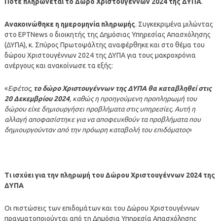
Πότε πληρώνεται το Δώρο Χριστουγέννων 2024 της ΔΥΠΑ
.
Ανακοινώθηκε η ημερομηνία πληρωμής
. Συγκεκριμένα μιλώντας
στο EΡΤΝews o διοικητής της Δημόσιας Υπηρεσίας Απασχόλησης
(ΔΥΠΑ), κ. Σπύρος Πρωτοψάλτης αναφέρθηκε και στο θέμα του
δώρου Χριστουγέννων 2024 της ΔΥΠΑ για τους μακροχρόνια
ανέργους και ανακοίνωσε τα εξής:
«
Εφέτος,
το δώρο Χριστουγέννων της ΔΥΠΑ θα καταβληθεί στις
20 Δεκεμβρίου 2024
, καθώς η προηγούμενη προπληρωμή του
δώρου είχε δημιουργήσει προβλήματα στις υπηρεσίες. Αυτή η
αλλαγή αποφασίστηκε για να αποφευχθούν τα προβλήματα που
δημιουργούνταν από την πρόωρη καταβολή του επιδόματος
»
Τι ισχύει για την πληρωμή του Δώρου Χριστουγέννων 2024 της
ΔΥΠΑ
Οι πιστώσεις των επιδομάτων και του Δώρου Χριστουγέννων
πραγματοποιούνται από τη Δημόσια Υπηρεσία Απασχόλησης