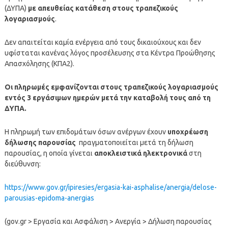
(ΔΥΠΑ)
με απευθείας κατάθεση στους τραπεζικούς
λογαριασμούς
.
Δεν απαιτείται καμία ενέργεια από τους δικαιούχους και δεν
υφίσταται κανένας λόγος προσέλευσης στα Κέντρα Προώθησης
Απασχόλησης (ΚΠΑ2).
Οι πληρωμές εμφανίζονται στους τραπεζικούς λογαριασμούς
εντός 3 εργάσιμων ημερών μετά την καταβολή τους από τη
ΔΥΠΑ.
Η πληρωμή των επιδομάτων όσων ανέργων έχουν
υποχρέωση
δήλωσης παρουσίας
πραγματοποιείται μετά τη δήλωση
παρουσίας, η οποία γίνεται
αποκλειστικά ηλεκτρονικά
στη
διεύθυνση:
https://www.gov.gr/ipiresies/ergasia-kai-asphalise/anergia/delose-
parousias-epidoma-anergias
(gov.gr > Εργασία και Ασφάλιση > Ανεργία > Δήλωση παρουσίας