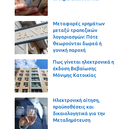
Μεταφορές χρημάτων
μεταξύ τραπεζικών
λογαριασμών: Πότε
θεωρούνται δωρεά ή
γονική παροχή
Πως γίνεται ηλεκτρονικά η
έκδοση Βεβαίωσης
Μόνιμης Κατοικίας
Ηλεκτρονική αίτηση,
προϋποθέσεις και
δικαιολογητικά για την
Μεταδημότευση