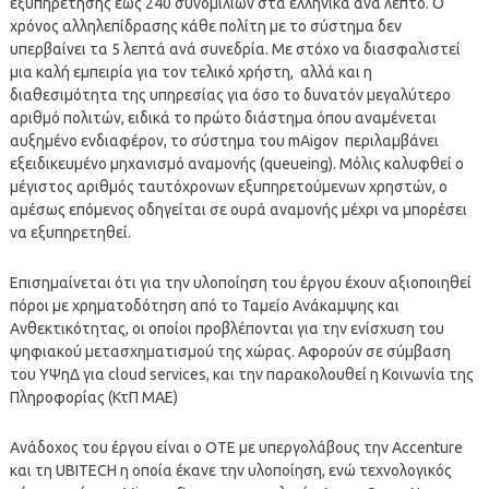
εξυπηρέτησης έως 240 συνομιλιών στα ελληνικά ανά λεπτό. O
χρόνος αλληλεπίδρασης κάθε πολίτη με το σύστημα δεν
υπερβαίνει τα 5 λεπτά ανά συνεδρία. Με στόχο να διασφαλιστεί
μια καλή εμπειρία για τον τελικό χρήστη, αλλά και η
διαθεσιμότητα της υπηρεσίας για όσο το δυνατόν μεγαλύτερο
αριθμό πολιτών, ειδικά το πρώτο διάστημα όπου αναμένεται
αυξημένο ενδιαφέρον, το σύστημα του mAigov περιλαμβάνει
εξειδικευμένο μηχανισμό αναμονής (queueing). Μόλις καλυφθεί ο
μέγιστος αριθμός ταυτόχρονων εξυπηρετούμενων χρηστών, ο
αμέσως επόμενος οδηγείται σε ουρά αναμονής μέχρι να μπορέσει
να εξυπηρετηθεί.
Επισημαίνεται ότι για την υλοποίηση του έργου έχουν αξιοποιηθεί
πόροι με χρηματοδότηση από το Ταμείο Ανάκαμψης και
Ανθεκτικότητας, οι οποίοι προβλέπονται για την ενίσχυση του
ψηφιακού μετασχηματισμού της χώρας. Αφορούν σε σύμβαση
του ΥΨηΔ για cloud services, και την παρακολουθεί η Κοινωνία της
Πληροφορίας (ΚτΠ ΜΑΕ)
Ανάδοχος του έργου είναι ο ΟΤΕ με υπεργολάβους την Accenture
και τη UBITECH η οποία έκανε την υλοποίηση, ενώ τεχνολογικός