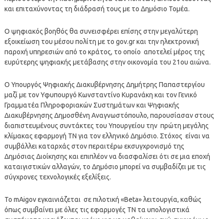
και επιταχύνοντας τη διάδρασή τους με το Δημόσιο Τομέα.
Ο ψηφιακός βοηθός θα συνεισφέρει επίσης στην μεγαλύτερη
εξοικείωση του μέσου πολίτη με το gov.gr και την ηλεκτρονική
παροχή υπηρεσιών από το κράτος, το οποίο αποτελεί μέρος της
ευρύτερης ψηφιακής μετάβασης στην οικονομία του 21ου αιώνα.
Ο Υπουργός Ψηφιακής Διακυβέρνησης Δημήτρης Παπαστεργίου
μαζί με τον Υφυπουργό Κωνσταντίνο Κυρανάκη και τον Γενικό
Γραμματέα Πληροφοριακών Συστημάτων και Ψηφιακής
Διακυβέρνησης Δημοσθένη Αναγνωστόπουλο, παρουσίασαν στους
διαπιστευμένους συντάκτες του Υπουργείου την πρώτη μεγάλης
κλίμακας εφαρμογή ΤΝ για τον ελληνικό Δημόσιο. Στόχος είναι να
συμβάλλει καταρχάς στον περαιτέρω εκσυγχρονισμό της
Δημόσιας Διοίκησης και επιπλέον να διασφαλίσει ότι σε μια εποχή
καταιγιστικών αλλαγών, το Δημόσιο μπορεί να συμβαδίζει με τις
σύγχρονες τεχνολογικές εξελίξεις.
Το mAigov εγκαινιάζεται σε πιλοτική «Beta» λειτουργία, καθώς
όπως συμβαίνει με όλες τις εφαρμογές ΤΝ τα υπολογιστικά