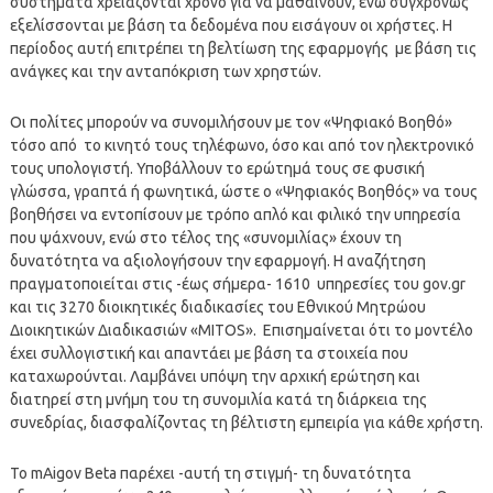
συστήματα χρειάζονται χρόνο για να μαθαίνουν, ενώ συγχρόνως
εξελίσσονται με βάση τα δεδομένα που εισάγουν οι χρήστες. H
περίοδος αυτή επιτρέπει τη βελτίωση της εφαρμογής με βάση τις
ανάγκες και την ανταπόκριση των χρηστών.
Οι πολίτες μπορούν να συνομιλήσουν με τον «Ψηφιακό Βοηθό»
τόσο από το κινητό τους τηλέφωνο, όσο και από τον ηλεκτρονικό
τους υπολογιστή. Υποβάλλουν το ερώτημά τους σε φυσική
γλώσσα, γραπτά ή φωνητικά, ώστε ο «Ψηφιακός Βοηθός» να τους
βοηθήσει να εντοπίσουν με τρόπο απλό και φιλικό την υπηρεσία
που ψάχνουν, ενώ στο τέλος της «συνομιλίας» έχουν τη
δυνατότητα να αξιολογήσουν την εφαρμογή. Η αναζήτηση
πραγματοποιείται στις -έως σήμερα- 1610 υπηρεσίες του gov.gr
και τις 3270 διοικητικές διαδικασίες του Εθνικού Μητρώου
Διοικητικών Διαδικασιών «MITOS». Επισημαίνεται ότι το μοντέλο
έχει συλλογιστική και απαντάει με βάση τα στοιχεία που
καταχωρούνται. Λαμβάνει υπόψη την αρχική ερώτηση και
διατηρεί στη μνήμη του τη συνομιλία κατά τη διάρκεια της
συνεδρίας, διασφαλίζοντας τη βέλτιστη εμπειρία για κάθε χρήστη.
Το mAigov Beta παρέχει -αυτή τη στιγμή- τη δυνατότητα