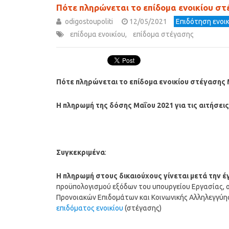
Πότε πληρώνεται το επίδομα ενοικίου σ
odigostoupoliti
12/05/2021
Επιδότηση ενοι
επίδομα ενοικίου
,
επίδομα στέγασης
Πότε πληρώνεται το επίδομα ενοικίου στέγασης 
Η πληρωμή της δόσης
Μαΐου
2021 για τις αιτήσε
Συγκεκριμένα
:
Η
πληρωμή
στους δικαιούχους γίνεται μετά την 
προϋπολογισμού εξόδων του υπουργείου Εργασίας, ο
Προνοιακών Επιδομάτων και Κοινωνικής Αλληλεγγύη
επιδόματος ενοικίου
(στέγασης)