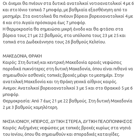
Οι άνεμοι θα πνέουν στα δυτικά ανατολικοί νοτιοανατολικοί 4 με 6
και στο Ιόνιο τοπικά 7 μποφόρ, με βαθμιαία εξασθένηση από το
μεσημέρι. Στα ανατολικά θα πνέουν βόρειοι βορειοανατολικοί 4 με
6 και στο Αιγαίο πρόσκαιρα έως 7 μποφόρ.
Η θερμοκρασία θα σημειώσει μικρή άνοδο και θα φτάσει στα
βόρεια τους 21 με 22 βαθμούς, στα υπόλοιπα τους 23 με 25 και
τοπικά στα Δωδεκάννησα τους 26 βαθμούς Κελσίου.
ΜΑΚΕΔΟΝΙΑ, ΘΡΑΚΗ
Καιρός: Στη δυτική και κεντρική Μακεδονία αραιές νεφώσεις
παροδικά πυκνότερες στη δυτική Μακεδονία, όπου είναι πιθανό να
σημειωθούν ασθενείς τοπικές βροχές μέχρι το μεσημέρι. Στην
ανατολική Μακεδονία και τη Θράκη γενικά αίθριος καιρός.
Ανεμοι: Ανατολικοί βορειοανατολικοί 3 με 5 και στο Θρακικό 5 με 6
μποφόρ.
Θερμοκρασία: Από 7 έως 21 με 22 βαθμούς. Στη δυτική Μακεδονία
2 με 3 βαθμούς χαμηλότερη.
ΝΗΣΙΑ ΙΟΝΙΟΥ, ΗΠΕΙΡΟΣ, ΔΥΤΙΚΗ ΣΤΕΡΕΑ, ΔΥΤΙΚΗ ΠΕΛΟΠΟΝΝΗΣΟΣ
Καιρός: Αυξημένες νεφώσεις με τοπικές βροχές κυρίως στα νησιά
του Ιονίου, όπου θα σημειωθούν και σποραδικές καταιγίδες.