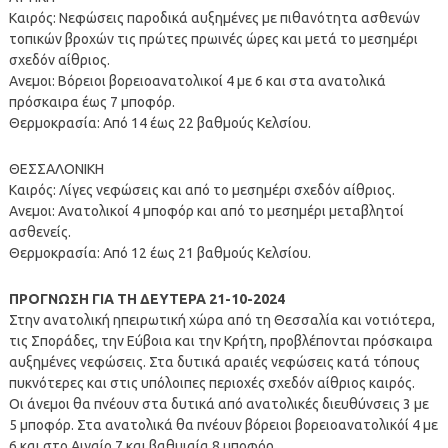
Καιρός: Νεφώσεις παροδικά αυξημένες με πιθανότητα ασθενών
τοπικών βροχών τις πρώτες πρωινές ώρες και μετά το μεσημέρι
σχεδόν αίθριος.
Ανεμοι: Βόρειοι βορειοανατολικοί 4 με 6 και στα ανατολικά
πρόσκαιρα έως 7 μποφόρ.
Θερμοκρασία: Από 14 έως 22 βαθμούς Κελσίου.
ΘΕΣΣΑΛΟΝΙΚΗ
Καιρός: Λίγες νεφώσεις και από το μεσημέρι σχεδόν αίθριος.
Ανεμοι: Ανατολικοί 4 μποφόρ και από το μεσημέρι μεταβλητοί
ασθενείς.
Θερμοκρασία: Από 12 έως 21 βαθμούς Κελσίου.
ΠΡΟΓΝΩΣΗ ΓΙΑ ΤΗ ΔΕΥΤΕΡΑ 21-10-2024
Στην ανατολική ηπειρωτική χώρα από τη Θεσσαλία και νοτιότερα,
τις Σποράδες, την Εύβοια και την Κρήτη, προβλέπονται πρόσκαιρα
αυξημένες νεφώσεις. Στα δυτικά αραιές νεφώσεις κατά τόπους
πυκνότερες και στις υπόλοιπες περιοχές σχεδόν αίθριος καιρός.
Οι άνεμοι θα πνέουν στα δυτικά από ανατολικές διευθύνσεις 3 με
5 μποφόρ. Στα ανατολικά θα πνέουν βόρειοι βορειοανατολικόί 4 με
6 και στο Αιγαίο 7 και βαθμιαία 8 μποφόρ.