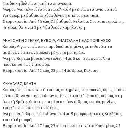
Σταδιακή βελτίωση από το απόγευμα.
Ανεμοι: Ανατολικοί νοτιοανατολικοί 4 με 6 και στο Ιόνιο τοπικά
7μποφόρ, με βαθμιαία εξασθένηση από το μεσημέρι.
Θερμοκρασία: Από 15 έως 25 βαθμούς Κελσίου. Στο εσωτερικό της
Ηπείρου θα είναι 3 με 4 βαθμούς χαμηλότερη.
ΑΝΑΤΟΛΙΚΗ ΣΤΕΡΕΑ, ΕΥΒΟΙΑ, ΑΝΑΤΟΛΙΚΗ ΠΕΛΟΠΟΝΝΗΣΟΣ
Καιρός: Λίγες νεφώσεις παροδικά αυξημένες με πιθανότητα
ασθενών τοπικών βροχών μέχρι το μεσημέρι.
Ανεμοι: Βόρειοι βορειοανατολικοί 4 με 6 και στα ανατολικά
πρόσκαιρα έως 7 μποφόρ.
Θερμοκρασία: Από 12 έως 23 με 24 βαθμούς Κελσίου.
ΚΥΚΛΑΔΕΣ, ΚΡΗΤΗ
Καιρός: Νεφώσεις κατά τόπους αυξημένες τις πρωινές ώρες, οπότε
είναι πιθανό να σημειωθούν ασθενείς τοπικές βροχές κυρίως στη
δυτική Κρήτη. Από το μεσημέρι σχεδόν αίθριος καιρός με λίγες
τοπικές νεφώσεις στην Κρήτη.
Ανεμοι: Από βόρειες διευθύνσεις 4 με 5 μποφόρ και στις Κυκλάδες
τοπικά 6 μποφόρ.
Θερμοκρασία: Από 17 έως 23 και τοπικά στη νότια Κρήτη έως 25