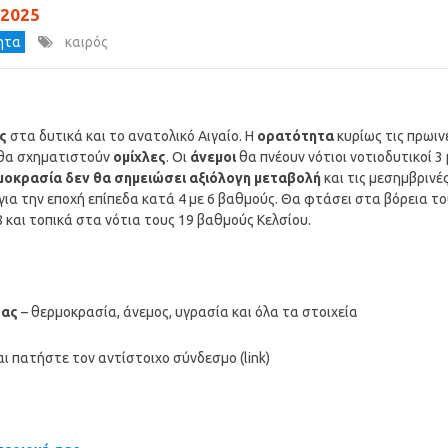
.2025
τητα
καιρός
ς
στα δυτικά και το ανατολικό Αιγαίο. Η
ορατότητα
κυρίως τις πρωιν
ι θα σχηματιστούν
ομίχλες
. Οι
άνεμοι
θα πνέουν νότιοι νοτιοδυτικοί 3 
μοκρασία δεν θα σημειώσει αξιόλογη μεταβολή
και τις μεσημβρινέ
ια την εποχή επίπεδα κατά 4 με 6 βαθμούς. Θα φτάσει στα βόρεια τ
8 και τοπικά στα νότια τους 19 βαθμούς Κελσίου.
σας
– θερμοκρασία, άνεμος, υγρασία και όλα τα στοιχεία
ι πατήστε τον αντίστοιχο σύνδεσμο (link)