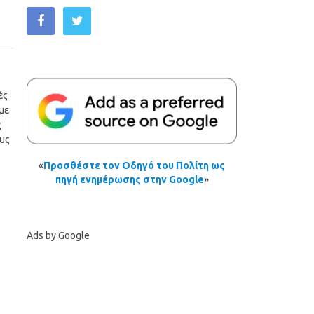
ές
με
ς
ους
«
Προσθέστε τον Οδηγό του Πολίτη ως
πηγή ενημέρωσης στην Google
»
Ads by Google