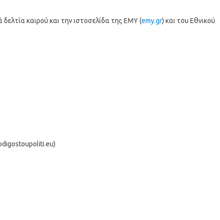
δελτία καιρού και την ιστοσελίδα της ΕΜΥ (
emy.gr
) και του Εθνικού
igostoupoliti.eu)