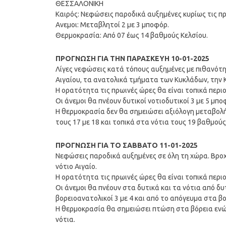
ΘΕΣΣΑΛΟΝΙΚΗ
Καιρός: Νεφώσεις παροδικά αυξημένες κυρίως τις π
Ανεμοι: Μεταβλητοί 2 με 3 μποφόρ.
Θερμοκρασία: Από 07 έως 14 βαθμούς Κελσίου.
ΠΡΟΓΝΩΣΗ ΓΙΑ ΤΗΝ ΠΑΡΑΣΚΕΥΗ 10-01-2025
Λίγες νεφώσεις κατά τόπους αυξημένες με πιθανότ
Αιγαίου, τα ανατολικά τμήματα των Κυκλάδων, την
Η ορατότητα τις πρωινές ώρες θα είναι τοπικά περι
Οι άνεμοι θα πνέουν δυτικοί νοτιοδυτικοί 3 με 5 μπ
Η θερμοκρασία δεν θα σημειώσει αξιόλογη μεταβολή
τους 17 με 18 και τοπικά στα νότια τους 19 βαθμούς
ΠΡΟΓΝΩΣΗ ΓΙΑ ΤΟ ΣΑΒΒΑΤΟ 11-01-2025
Νεφώσεις παροδικά αυξημένες σε όλη τη χώρα. Βροχέ
νότιο Αιγαίο.
Η ορατότητα τις πρωινές ώρες θα είναι τοπικά περι
Οι άνεμοι θα πνέουν στα δυτικά και τα νότια από δυ
βορειοανατολικοί 3 με 4 και από το απόγευμα στα β
Η θερμοκρασία θα σημειώσει πτώση στα βόρεια ενώ 
νότια.