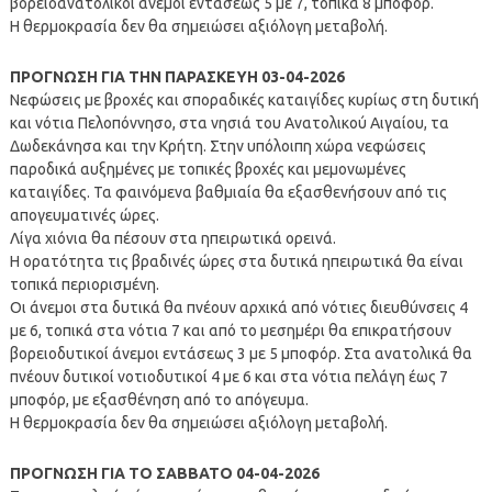
βορειοανατολικοί άνεμοι εντάσεως 5 με 7, τοπικά 8 μποφόρ.
Η θερμοκρασία δεν θα σημειώσει αξιόλογη μεταβολή.
ΠΡΟΓΝΩΣΗ ΓΙΑ ΤΗΝ ΠΑΡΑΣΚΕΥΗ 03-04-2026
Νεφώσεις με βροχές και σποραδικές καταιγίδες κυρίως στη δυτική
και νότια Πελοπόννησο, στα νησιά του Ανατολικού Αιγαίου, τα
Δωδεκάνησα και την Κρήτη. Στην υπόλοιπη χώρα νεφώσεις
παροδικά αυξημένες με τοπικές βροχές και μεμονωμένες
καταιγίδες. Τα φαινόμενα βαθμιαία θα εξασθενήσουν από τις
απογευματινές ώρες.
Λίγα χιόνια θα πέσουν στα ηπειρωτικά ορεινά.
Η ορατότητα τις βραδινές ώρες στα δυτικά ηπειρωτικά θα είναι
τοπικά περιορισμένη.
Οι άνεμοι στα δυτικά θα πνέουν αρχικά από νότιες διευθύνσεις 4
με 6, τοπικά στα νότια 7 και από το μεσημέρι θα επικρατήσουν
βορειοδυτικοί άνεμοι εντάσεως 3 με 5 μποφόρ. Στα ανατολικά θα
πνέουν δυτικοί νοτιοδυτικοί 4 με 6 και στα νότια πελάγη έως 7
μποφόρ, με εξασθένηση από το απόγευμα.
Η θερμοκρασία δεν θα σημειώσει αξιόλογη μεταβολή.
ΠΡΟΓΝΩΣΗ ΓΙΑ ΤΟ ΣΑΒΒΑΤΟ 04-04-2026