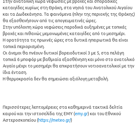
Στην ανατολική χώρα νεφώσεις με βροχές και σποραδικές
καταιγίδες κυρίως στη Θράκη, στα νησιά του Ανατολικού Αιγαίου
και τα Δωδεκάνησα. Τα φαινόμενα (πλην της περιοχής της Θράκης)
θα εξασθενήσουν από τις απογευματινές ώρες.
Στην υπόλοιπη χώρα νεφώσεις παροδικά αυξημένες με τοπικές
βροχές και πιθανώς μεμονωμένες καταιγίδες από το μεσημέρι.
Η ορατότητα τις πρωινές ώρες στα δυτικά ηπειρωτικά θα είναι
τοπικά περιορισμένη.
Οι άνεμοι θα πνέουν δυτικοί βορειοδυτικοί 3 με 5, στα πελάγη
τοπικά 6 μποφόρ με βαθμιαία εξασθένηση και μόνο στο ανατολικό
Αιγαίο μέχρι το μεσημέρι θα επικρατήσουν νοτιοανατολικοί με την
ίδια ένταση.
Η θερμοκρασία δεν θα σημειώσει αξιόλογη μεταβολή.
Περισσότερες λεπτομέρειες στα καθημερινά τακτικά δελτία
καιρού και την ιστοσελίδα της ΕΜΥ (
emy.gr
) και του Εθνικού
Αστεροσκοπείου (
https://meteo.gr/
)