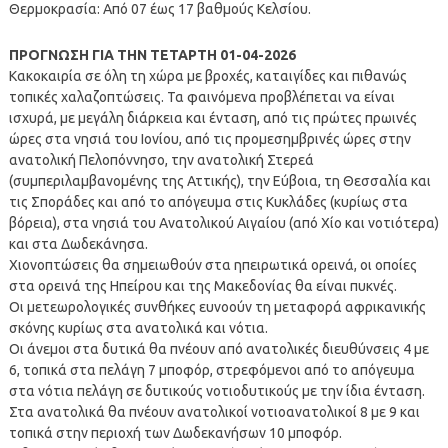
Θερμοκρασία: Από 07 έως 17 βαθμούς Κελσίου.
ΠΡΟΓΝΩΣΗ ΓΙΑ ΤΗΝ ΤΕΤΑΡΤΗ 01-04-2026
Κακοκαιρία σε όλη τη χώρα με βροχές, καταιγίδες και πιθανώς
τοπικές χαλαζοπτώσεις. Τα φαινόμενα προβλέπεται να είναι
ισχυρά, με μεγάλη διάρκεια και ένταση, από τις πρώτες πρωινές
ώρες στα νησιά του Ιονίου, από τις προμεσημβρινές ώρες στην
ανατολική Πελοπόννησο, την ανατολική Στερεά
(συμπεριλαμβανομένης της Αττικής), την Εύβοια, τη Θεσσαλία και
τις Σποράδες και από το απόγευμα στις Κυκλάδες (κυρίως στα
βόρεια), στα νησιά του Ανατολικού Αιγαίου (από Χίο και νοτιότερα)
και στα Δωδεκάνησα.
Χιονοπτώσεις θα σημειωθούν στα ηπειρωτικά ορεινά, οι οποίες
στα ορεινά της Ηπείρου και της Μακεδονίας θα είναι πυκνές.
Οι μετεωρολογικές συνθήκες ευνοούν τη μεταφορά αφρικανικής
σκόνης κυρίως στα ανατολικά και νότια.
Οι άνεμοι στα δυτικά θα πνέουν από ανατολικές διευθύνσεις 4 με
6, τοπικά στα πελάγη 7 μποφόρ, στρεφόμενοι από το απόγευμα
στα νότια πελάγη σε δυτικούς νοτιοδυτικούς με την ίδια ένταση.
Στα ανατολικά θα πνέουν ανατολικοί νοτιοανατολικοί 8 με 9 και
τοπικά στην περιοχή των Δωδεκανήσων 10 μποφόρ.