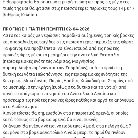
Η θερμοκρασία θα σημειώσει μικρή πτώση ως προς τις μέγιστες
τιμές της και θα φτάσει στις περισσότερες περιοχές τους 14 με 17
βαθμούς Κελσίου.
ΠΡΟΓΝΩΣΗ ΓΙΑ ΤΗΝ ΠΕΜΠΤΗ 02-04-2026
Αστατος καιρός με νεφώσεις παροδικά αυξημένες, τοπικές βροχές
και σποραδικές καταιγίδες στις περισσότερες περιοχές της χώρας.
Τα φαινόμενα προβλέπεται να είναι ισχυρά από τις πρώτες
πρωινές ώρες μέχρι το μεσημέρι στην ανατολική Θεσσαλία
(περιφερειακές ενότητες Λάρισας, Μαγνησίας
συμπεριλαμβανομένων και των Σποράδων), από το πρωί στη
δυτική και νότια Πελοπόννησο, τις περιφερειακές ενότητες της
Κεντρικής Μακεδονίας: Πιερία, Ημαθία, Χαλκιδική και Σερρών, από
το μεσημέρι στην Κρήτη (κυρίως στα δυτικά και τα νότια), από
αργά το απόγευμα στα νησιά του Ανατολικού Αιγαίου και
πρόσκαιρα τις πρώτες πρωινές ώρες καθώς και αργά το απόγευμα
στα Δωδεκάνησα.
Χιονοπτώσεις θα σημειωθούν στα ηπειρωτικά ορεινά, οι οποίες
κατά τόπους στα βόρεια ορεινά θα είναι πυκνές.
Οι άνεμοι θα πνέουν νότιοι νοτιοδυτικοί 4 με 6, στα πελάγη έως 7
και μόνο στο βορειοανατολικό Αιγαίο μέχρι το πρωί θα πνέουν