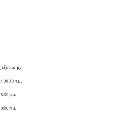
ς εξέτασης:
 08.30 π.μ.,
5.30 μ.μ.
0:00 π.μ.