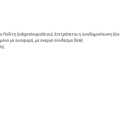
ολίτη (odigostoupoliti.eu). Επιτρέπεται η αναδημοσίευση (όχι
μόνο με αναφορά, με ενεργό σύνδεσμο (link)
σης