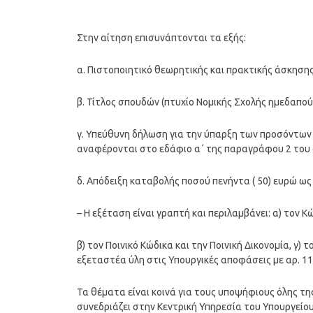
Στην αίτηση επισυνάπτονται τα εξής:
α. Πιστοποιητικό θεωρητικής και πρακτικής άσκησης
β. Τίτλος σπουδών (πτυχίο Νομικής Σχολής ημεδαπο
γ. Υπεύθυνη δήλωση για την ύπαρξη των προσόντων
αναφέρονται στο εδάφιο α΄ της παραγράφου 2 του ά
δ. Απόδειξη καταβολής ποσού πενήντα ( 50) ευρώ ω
– Η εξέταση είναι γραπτή και περιλαμβάνει: α) τον 
β) τον Ποινικό Κώδικα και την Ποινική Δικονομία, γ) 
εξεταστέα ύλη στις Υπουργικές αποφάσεις με αρ. 116
Τα θέματα είναι κοινά για τους υποψήφιους όλης τ
συνεδριάζει στην Κεντρική Υπηρεσία του Υπουργείου