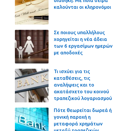
διαθήκη: Με ποια σειρά
καλούνται οι κληρονόμοι
Σε ποιους υπαλλήλους
χορηγείται η νέα άδεια
των 6 εργασίμων ημερών
με αποδοχές
Τι ισχύει για τις
καταθέσεις, τις
αναλήψεις και το
ακατάσχετο του κοινού
τραπεζικού λογαριασμού
Πότε θεωρείται δωρεά ή
γονική παροχή η
μεταφορά χρημάτων
μεταξύ τραπεζικών