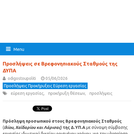
Menu
Προσλήψεις σε Βρεφονηπιακούς Σταθμούς της
ΔΥΠΑ
odigostoupoliti
05/06/2026
Προσλήψεις Προκήρυξεις Εύρεση εργασίας
εύρεση εργασίας
,
προκήρυξη θέσεων
,
προσλήψεις
Πρόσληψη προσωπικού στους Βρεφονηπιακούς Σταθμούς
(
Ιλίου, Χαϊδαρίου και Λάρισας
)
της Δ.ΥΠ.Α
με σύναψη σύμβασης
εργασίας ιδιωτικού δικαίου ορισμένου χρόνου, για την υλοποίηση