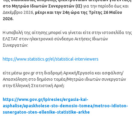
στο Μητρώο Ιδιωτών Συνεργατών (ΙΣ)
για την περίοδο έως και
Δεκέμβριο 2026,
μέχρι και την 24η ώρα της Τρίτης 26 Μαΐου
2026.
Η υποβολή της αίτησης μπορεί να γίνεται είτε στην ιστοσελίδα της
ΕΛΣΤΑΤ στον ηλεκτρονικό σύνδεσμο Αιτήσεις Ιδιωτών
Συνεργατών:
https://www.statistics.gr/el/statistical-interviewers
είτε μέσω gov.gr στη διαδρομή Αρχική/Εργασία και ασφάλιση/
Απασχόληση στο δημόσιο τομέα/Μητρώο ιδιωτών συνεργατών
στην Ελληνική Στατιστική Αρχή:
https://www.gov.gr/ipiresies/ergasia-kai-
asphalise/apaskholese-sto-demosio-tomea/metroo-idioton-
sunergaton-sten-ellenike-statistike-arkhe