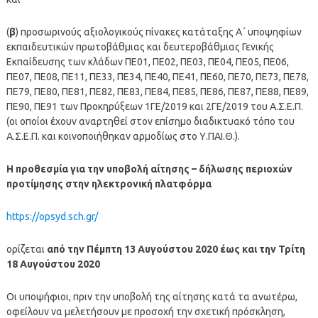
(
β
) προσωρινούς αξιολογικούς πίνακες κατάταξης Α΄ υποψηφίων
εκπαιδευτικών πρωτοβάθμιας και δευτεροβάθμιας Γενικής
Εκπαίδευσης των κλάδων ΠΕ01, ΠΕ02, ΠΕ03, ΠΕ04, ΠΕ05, ΠΕ06,
ΠΕ07, ΠΕ08, ΠΕ11, ΠΕ33, ΠΕ34, ΠΕ40, ΠΕ41, ΠΕ60, ΠΕ70, ΠΕ73, ΠΕ78,
ΠΕ79, ΠΕ80, ΠΕ81, ΠΕ82, ΠΕ83, ΠΕ84, ΠΕ85, ΠΕ86, ΠΕ87, ΠΕ88, ΠΕ89,
ΠΕ90, ΠΕ91 των Προκηρύξεων 1ΓΕ/2019 και 2ΓΕ/2019 του Α.Σ.Ε.Π.
(οι οποίοι έχουν αναρτηθεί στον επίσημο διαδικτυακό τόπο του
Α.Σ.Ε.Π. και κοινοποιήθηκαν αρμοδίως στο Υ.ΠΑΙ.Θ.).
Η προθεσμία για την υποβολή αίτησης – δήλωσης περιοχών
προτίμησης στην ηλεκτρονική πλατφόρμα
https://opsyd.sch.gr/
ορίζεται
από την Πέμπτη 13 Αυγούστου 2020 έως και την Τρίτη
18 Αυγούστου 2020
Οι υποψήφιοι, πριν την υποβολή της αίτησης κατά τα ανωτέρω,
οφείλουν να μελετήσουν με προσοχή την σχετική πρόσκληση,