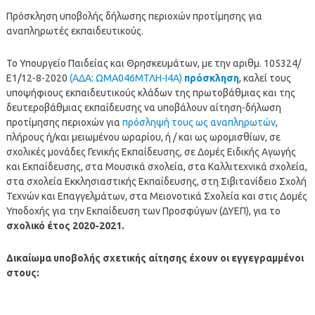
Πρόσκληση υποβολής δήλωσης περιοχών προτίμησης για
αναπληρωτές εκπαιδευτικούς.
Το Υπουργείο Παιδείας και Θρησκευμάτων, με την αριθμ. 105324/
Ε1/12-8-2020
(ΑΔΑ: ΩΜΑ046ΜΤΛΗ-Ι4Α)
πρόσκληση
, καλεί τους
υποψήφιους εκπαιδευτικούς κλάδων της πρωτοβάθμιας και της
δευτεροβάθμιας εκπαίδευσης να υποβάλουν αίτηση-δήλωση
προτίμησης περιοχών για
πρόσληψή τους ως αναπληρωτών
,
πλήρους ή/και μειωμένου ωραρίου, ή / και ως ωρομισθίων, σε
σχολικές μονάδες Γενικής Εκπαίδευσης, σε Δομές Ειδικής Αγωγής
και Εκπαίδευσης, στα Μουσικά σχολεία, στα Καλλιτεχνικά σχολεία,
στα σχολεία Εκκλησιαστικής Εκπαίδευσης, στη Σιβιτανίδειο Σχολή
Τεχνών και Επαγγελμάτων, στα Μειονοτικά Σχολεία και στις Δομές
Υποδοχής για την Εκπαίδευση των Προσφύγων (ΔΥΕΠ), για το
σχολικό έτος 2020-2021.
Δικαίωμα υποβολής σχετικής αίτησης έχουν οι εγγεγραμμένοι
στους: