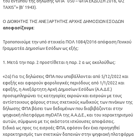
του εντύπου της δήλωσης ΦΠΑ “050 – ΦΠΑ ΕΚΔΟΣΗ 2016, Φ2
TAXIS”» (Β’ 1943).
Ο ΔΙΟΙΚΗΤΗΣ ΤΗΣ ΑΝΕΞΑΡΤΗΤΗΣ ΑΡΧΗΣ ΔΗΜΟΣΙΩΝ ΕΣΟΔΩΝ
αποφασίζουμε
:
Τροποποιούμε την υπό στοιχεία ΠΟΛ 1084/2016 απόφαση Γενικού
Γραμματέα Δημοσίων Εσόδων ως εξής:
1. Μετά την παρ. 2 προστίθεται η παρ. 2 α ως ακολούθως:
«2α) Για τις δηλώσεις ΦΠΑ που υποβάλλονται από 5/12/2022 και
εφεξής και αφορούν φορολογικές περιόδους από 1/1/2022 και
εφεξής, η Ανεξάρτητη Αρχή Δημοσίων Εσόδων (Α.Α.Δ.Ε.)
προσυμπληρώνει τις κατηγορίες εκροών και εισροών με τους
αντίστοιχους φόρους στους σχετικούς κωδικούς των πινάκων της
δήλωσης ΦΠΑ βάσει των δεδομένων που διαβιβάζονται στην
ψηφιακή πλατφόρμα myDATA της Α.Α.Δ.Ε., και του χαρακτηρισμού
αυτών, σύμφωνα με τις εκάστοτε ισχύουσες αποφάσεις.
Ειδικά ως προς τις εισροές ΦΠΑ, εφόσον δεν έχει προηγηθεί
χαρακτηρισμός των σχετικών δαπανών στην ψηφιακή πλατφόρμα