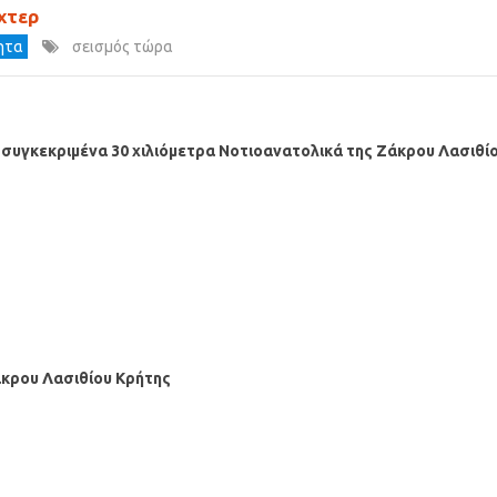
χτερ
τητα
σεισμός τώρα
 συγκεκριμένα 30 χιλιόμετρα Νοτιοανατολικά της Ζάκρου Λασιθί
άκρου Λασιθίου Κρήτης