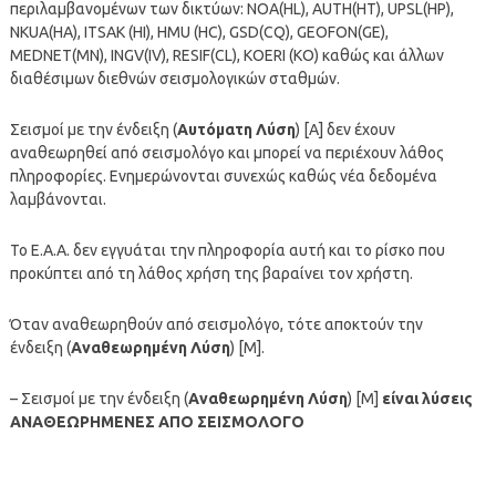
περιλαμβανομένων των δικτύων: NOA(HL), AUTH(HT), UPSL(HP),
NKUA(HA), ITSAK (HI), HMU (HC), GSD(CQ), GEOFON(GE),
MEDNET(MN), INGV(IV), RESIF(CL), KOERI (KO) καθώς και άλλων
διαθέσιμων διεθνών σεισμολογικών σταθμών.
Σεισμοί με την ένδειξη (
Αυτόματη Λύση
) [A] δεν έχουν
αναθεωρηθεί από σεισμολόγο και μπορεί να περιέχουν λάθος
πληροφορίες. Ενημερώνονται συνεχώς καθώς νέα δεδομένα
λαμβάνονται.
To Ε.Α.Α. δεν εγγυάται την πληροφορία αυτή και το ρίσκο που
προκύπτει από τη λάθος χρήση της βαραίνει τον χρήστη.
Όταν αναθεωρηθούν από σεισμολόγο, τότε αποκτούν την
ένδειξη (
Αναθεωρημένη Λύση
) [M].
– Σεισμοί με την ένδειξη (
Αναθεωρημένη Λύση
) [M]
είναι λύσεις
ΑΝΑΘΕΩΡΗΜΕΝΕΣ ΑΠΟ ΣΕΙΣΜΟΛΟΓΟ