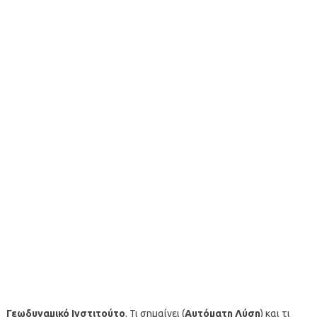
Γεωδυναμικό Ινστιτούτο
. Τι σημαίνει (
Αυτόματη Λύση
) και τι