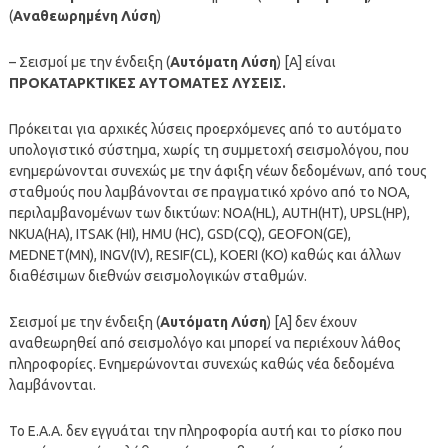
(
Αναθεωρημένη Λύση
)
– Σεισμοί με την ένδειξη (
Αυτόματη Λύση
) [A] είναι
ΠΡΟΚΑΤΑΡΚΤΙΚΕΣ ΑΥΤΟΜΑΤΕΣ ΛΥΣΕΙΣ.
Πρόκειται για αρχικές λύσεις προερχόμενες από το αυτόματο
υπολογιστικό σύστημα, χωρίς τη συμμετοχή σεισμολόγου, που
ενημερώνονται συνεχώς με την άφιξη νέων δεδομένων, από τους
σταθμούς που λαμβάνονται σε πραγματικό χρόνο από το ΝΟΑ,
περιλαμβανομένων των δικτύων: NOA(HL), AUTH(HT), UPSL(HP),
NKUA(HA), ITSAK (HI), HMU (HC), GSD(CQ), GEOFON(GE),
MEDNET(MN), INGV(IV), RESIF(CL), KOERI (KO) καθώς και άλλων
διαθέσιμων διεθνών σεισμολογικών σταθμών.
Σεισμοί με την ένδειξη (
Αυτόματη Λύση
) [A] δεν έχουν
αναθεωρηθεί από σεισμολόγο και μπορεί να περιέχουν λάθος
πληροφορίες. Ενημερώνονται συνεχώς καθώς νέα δεδομένα
λαμβάνονται.
To Ε.Α.Α. δεν εγγυάται την πληροφορία αυτή και το ρίσκο που