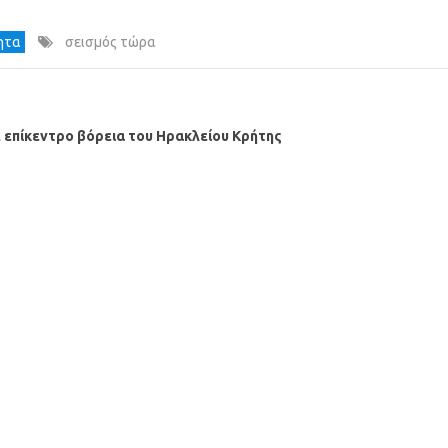
τητα
σεισμός τώρα
ε επίκεντρο βόρεια του Ηρακλείου Κρήτης