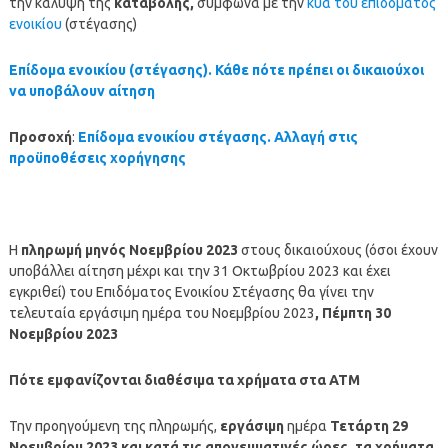
την κάλυψη της
καταβολής,
σύμφωνα με την
κυα του επιδόματος
ενοικίου
(στέγασης)
Επίδομα ενοικίου (στέγασης). Κάθε πότε πρέπει οι δικαιούχοι
να υποβάλουν αίτηση
Προσοχή
:
Επίδομα ενοικίου στέγασης. Αλλαγή στις
προϋποθέσεις χορήγησης
Η
πληρωμή μηνός Νοεμβρίου
2023
στους δικαιούχους (όσοι έχουν
υποβάλλει αίτηση μέχρι και την 31 Οκτωβρίου 2023 και έχει
εγκριθεί) του Επιδόματος Ενοικίου Στέγασης θα γίνει την
τελευταία εργάσιμη ημέρα του Νοεμβρίου 2023
, Πέμπτη 30
Νοεμβρίου
2023
Πότε εμφανίζονται διαθέσιμα τα χρήματα στα ΑΤΜ
Την προηγούμενη της πληρωμής,
εργάσιμη
ημέρα
Τετάρτη 29
Νοεμβρίου
2023
και κατά τις απογευματινές ώρες, τα χρήματα