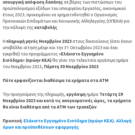
υπουργική απόφαση δαπάνης
σε βάρος των πιστώσεων του
προϋπολογισμού εξόδων του υπουργείου Εργασίας, οικονομικού
έτους 2023, προκειμένου να χρηματοδοτηθεί ο Οργανισμός
Προνοιακών Επιδομάτων και Κοινωνικής Αλληλεγγύης (ΟΠΕΚΑ) για
την κάλυψη της
καταβολής
Η
πληρωμή μηνός Νοεμβρίου
2023
στους δικαιούχους (όσοι έχουν
υποβάλλει αίτηση μέχρι και την 31 Οκτωβρίου 2023 και έχει
εγκριθεί) του προγράμματος «
Ελάχιστο Εγγυημένο
Εισόδημα
»
(πρώην ΚΕΑ)
θα γίνει την τελευταία εργάσιμη ημέρα
του Νοεμβρίου 2023
, Πέμπτη 30 Νοεμβρίου 2023
Πότε εμφανίζονται διαθέσιμα τα χρήματα στα ΑΤΜ
Την προηγούμενη της πληρωμής,
εργάσιμη
ημέρα
Τετάρτη 29
Νοεμβρίου
2023
και κατά τις απογευματινές ώρες, τα χρήματα
θα είναι διαθέσιμα από τα ΑΤΜ των τραπεζών
Προσοχή
:
Ελάχιστο Εγγυημένο Εισόδημα (πρώην ΚΕΑ). Αλλαγή
όρων και προϋποθέσεων εφαρμογής