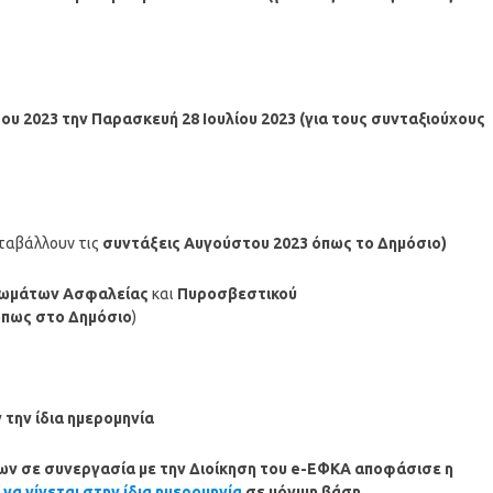
του
2023
την Παρασκευή 28 Ιουλίου
2023
(για τους συνταξιούχους
ταβάλλουν τις
συντάξεις
Αυγούστου
2023 όπως το Δημόσιο
)
ωμάτων Ασφαλείας
και
Πυροσβεστικού
όπως στο Δημόσιο
)
την ίδια ημερομηνία
ων σε συνεργασία με την Διοίκηση του e-ΕΦΚΑ αποφάσισε η
α γίνεται στην ίδια ημερομηνία
σε μόνιμη βάση