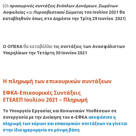
(
Οι
προσωρινές συντάξεις Ενόπλων Δυνάμεων
,
Σωμάτων
Ασφαλείας
και
Πυροσβεστικού Σώματος
του
Ιουλίου
2021
θα
καταβληθούν όπως στο Δημόσιο
την Τρίτη 29 Ιουνίου 2021
)
Ο ΟΠΕΚΑ
θα καταβάλλει
τις συντάξεις των Ανασφάλιστων
Υπερηλίκων την Τετάρτη
30 Ιουνίου
2021
Η πληρωμή των επικουρικών συντάξεων
ΕΦΚΑ-Επικουρικές Συντάξεις
ΕΤΕΑΕΠ
Ιουλίου
2021 – Πληρωμή
Το Υπουργείο Εργασίας και Κοινωνικών Υποθέσεων σε
συνεργασία με την Διοίκηση του e-ΕΦΚΑ
αποφάσισε η
πληρωμή των κύριων και επικουρικών συντάξεων να γίνεται
στην ίδια ημερομηνία σε μόνιμη βάση