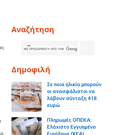
Αναζήτηση
ες
Δημοφιλή
Σε ποια ηλικία μπορούν
οι ανασφάλιστοι να
λάβουν σύνταξη 418
ευρώ
Πληρωμές ΟΠΕΚΑ:
α
Ελάχιστο Εγγυημένο
Εισόδημα (ΚΕΑ),
ια