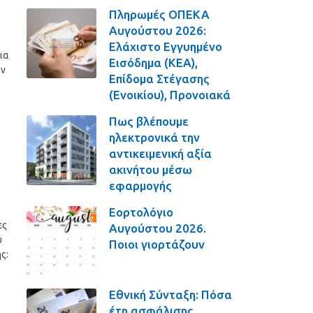
Πληρωμές ΟΠΕΚΑ
ς
Αυγούστου 2026:
Ελάχιστο Εγγυημένο
ια
Εισόδημα (ΚΕΑ),
ων
Επίδομα Στέγασης
(Ενοικίου), Προνοιακά
Πως βλέπουμε
ηλεκτρονικά την
αντικειμενική αξία
ακινήτου μέσω
εφαρμογής
Εορτολόγιο
ες
Αυγούστου 2026.
ύ
Ποιοι γιορτάζουν
ς:
Εθνική Σύνταξη: Πόσα
έτη ασφάλισης