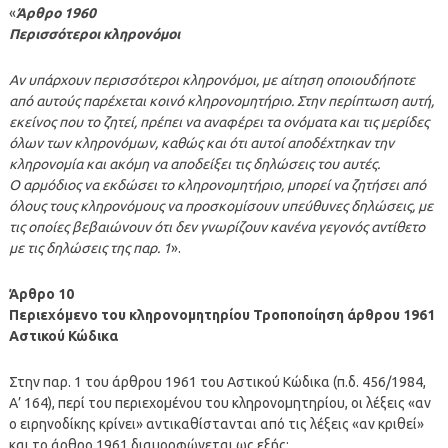
«
Άρθρο 1960
Περισσότεροι κληρονόμοι
Αν υπάρχουν περισσότεροι κληρονόμοι, με αίτηση οποιουδήποτε
από αυτούς παρέχεται κοινό κληρονομητήριο. Στην περίπτωση αυτή,
εκείνος που το ζητεί, πρέπει να αναφέρει τα ονόματα και τις μερίδες
όλων των κληρονόμων, καθώς και ότι αυτοί αποδέχτηκαν την
κληρονομία και ακόμη να αποδείξει τις δηλώσεις του αυτές.
Ο αρμόδιος να εκδώσει το κληρονομητήριο, μπορεί να ζητήσει από
όλους τους κληρονόμους να προσκομίσουν υπεύθυνες δηλώσεις, με
τις οποίες βεβαιώνουν ότι δεν γνωρίζουν κανένα γεγονός αντίθετο
με τις δηλώσεις της παρ. 1
».
Άρθρο 10
Περιεχόμενο του κληρονομητηρίου Τροποποίηση άρθρου 1961
Αστικού Κώδικα
Στην παρ. 1 του άρθρου 1961 του Αστικού Κώδικα (π.δ. 456/1984,
Α’ 164), περί του περιεχομένου του κληρονομητηρίου, οι λέξεις «αν
ο ειρηνοδίκης κρίνει» αντικαθίστανται από τις λέξεις «αν κριθεί»
και το άρθρο 1961 διαμορφώνεται ως εξής: