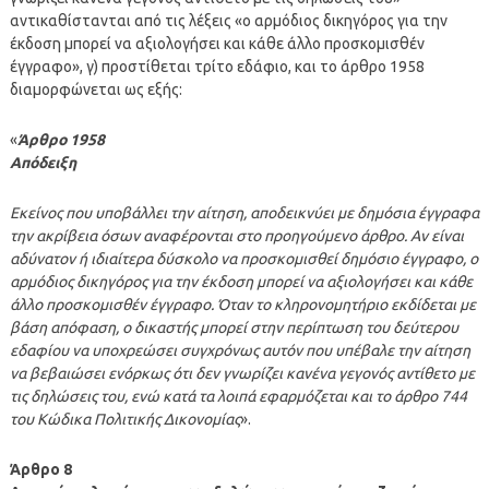
αντικαθίστανται από τις λέξεις «ο αρμόδιος δικηγόρος για την
έκδοση μπορεί να αξιολογήσει και κάθε άλλο προσκομισθέν
έγγραφο», γ) προστίθεται τρίτο εδάφιο, και το άρθρο 1958
διαμορφώνεται ως εξής:
«
Άρθρο 1958
Απόδειξη
Εκείνος που υποβάλλει την αίτηση, αποδεικνύει με δημόσια έγγραφα
την ακρίβεια όσων αναφέρονται στο προηγούμενο άρθρο. Αν είναι
αδύνατον ή ιδιαίτερα δύσκολο να προσκομισθεί δημόσιο έγγραφο, ο
αρμόδιος δικηγόρος για την έκδοση μπορεί να αξιολογήσει και κάθε
άλλο προσκομισθέν έγγραφο. Όταν το κληρονομητήριο εκδίδεται με
βάση απόφαση, ο δικαστής μπορεί στην περίπτωση του δεύτερου
εδαφίου να υποχρεώσει συγχρόνως αυτόν που υπέβαλε την αίτηση
να βεβαιώσει ενόρκως ότι δεν γνωρίζει κανένα γεγονός αντίθετο με
τις δηλώσεις του, ενώ κατά τα λοιπά εφαρμόζεται και το άρθρο 744
του Κώδικα Πολιτικής Δικονομίας
».
Άρθρο 8