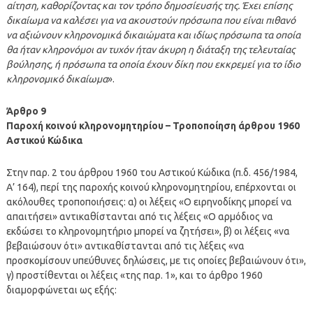
αίτηση, καθορίζοντας και τον τρόπο δημοσίευσής της. Έχει επίσης
δικαίωμα να καλέσει για να ακουστούν πρόσωπα που είναι πιθανό
να αξιώνουν κληρονομικά δικαιώματα και ιδίως πρόσωπα τα οποία
θα ήταν κληρονόμοι αν τυχόν ήταν άκυρη η διάταξη της τελευταίας
βούλησης, ή πρόσωπα τα οποία έχουν δίκη που εκκρεμεί για το ίδιο
κληρονομικό δικαίωμα
».
Άρθρο 9
Παροχή κοινού κληρονομητηρίου – Τροποποίηση άρθρου 1960
Αστικού Κώδικα
Στην παρ. 2 του άρθρου 1960 του Αστικού Κώδικα (π.δ. 456/1984,
Α’ 164), περί της παροχής κοινού κληρονομητηρίου, επέρχονται οι
ακόλουθες τροποποιήσεις: α) οι λέξεις «Ο ειρηνοδίκης μπορεί να
απαιτήσει» αντικαθίστανται από τις λέξεις «Ο αρμόδιος να
εκδώσει το κληρονομητήριο μπορεί να ζητήσει», β) οι λέξεις «να
βεβαιώσουν ότι» αντικαθίστανται από τις λέξεις «να
προσκομίσουν υπεύθυνες δηλώσεις, με τις οποίες βεβαιώνουν ότι»,
γ) προστίθενται οι λέξεις «της παρ. 1», και το άρθρο 1960
διαμορφώνεται ως εξής: