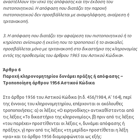
αναστέλλουν την ισχύ της απόφασης και την έκδοση του
πιστοποιητικού. Η απόφαση που διατάζει την παροχή
πιστοποιητικού δεν προσβάλλεται με αναψηλάφηση, αναίρεση ή
τριτανακοπή.
3. Η απόφαση που διατάζει την αφαίρεση του πιστοποιητικού ή το
κηρύσσει ανίσχυρο ή εκείνη που το τροποποιεί ή το ανακαλεί,
προσβάλλεται μόνο με τριτανακοπή στο δικαστήριο της κληρονομίας
εντός της προθεσμίας του άρθρου 1965 του Αστικού Κώδικα
».
Άρθρο 6
Παροχή κληρονομητηρίου δυνάμει πράξης ή απόφασης –
Τροποποίηση άρθρου 1956 Αστικού Κώδικα
Στο άρθρο 1956 του Αστικού Κώδικα (π.δ. 456/1984, Α’ 164), περί
της έννοιας του κληρονομητηρίου, επέρχονται οι ακόλουθες
τροποποιήσεις: α) οι λέξεις «Ο ειρηνοδίκης» αντικαθίστανται από
τις λέξεις «Το δικαστήριο της κληρονομίας», β) πριν από τις λέξεις
«του παρέχει» προστίθενται οι λέξεις «, δυνάμει απόφασης ή
πράξης», γ) πριν από τις λέξεις «τη μερίδα» προστίθεται η λέξη
«για» και το άρθρο 1956 διαμορφώνεται ως εξής: