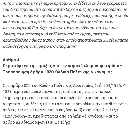
4. Το πιστοποιητικό (κληρονομητήριο) εκδίδεται από τον γραμματέα
του δικαστηρίου στο οποίο κατατέθηκε η αίτηση και παραδίδεται σε
αυτόν που αιτήθηκε την έκδοσή του με απόδειξη παραλαβής, η οποία
φυλάσσεται στο αρχείο του δικαστηρίου. Αν την έκδοση του
πιστοποιητικού διατάζει το δικαστήριο που δίκασε ύστερα από
έφεση, το πιστοποιητικό εκδίδεται από τον γραμματέα του
πρωτοβάθμιου δικαστηρίου, στον οποίο αποστέλλεται χωρίς υπαίτια
καθυστέρηση αντίγραφο της απόφασης
».
Άρθρο 4
Περιεχόμενο της πράξης για την παροχή κληρονομητηρίου –
Τροποποίηση άρθρου 820 Κώδικα Πολιτικής Δικονομίας
Στο άρθρο 820 του Κώδικα Πολιτικής Δικονομίας (π.δ. 503/1985, Α’
182), περί του περιεχομένου της απόφασης για την παροχή
κληρονομητηρίου, επέρχονται οι ακόλουθες τροποποιήσεις: α)
στην παρ. 1, οι λέξεις «Η διάταξη του ειρηνοδίκη» αντικαθίστανται
από τις λέξεις «Η πράξη του δικηγόρου», β) στην παρ. 2, η λέξη
«ειρηνοδίκη» αντικαθίσταται από τη λέξη «δικηγόρου» και το
άρθρο 820 διαμορφώνεται ως εξής: