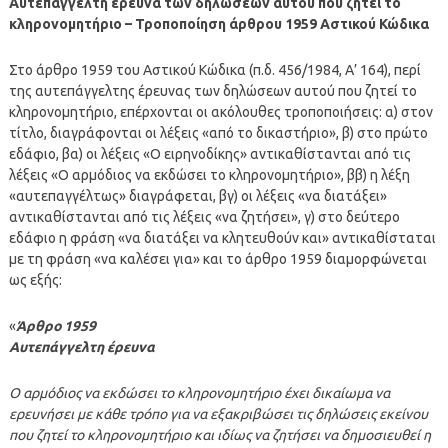
Αυτεπάγγελτη έρευνα των δηλώσεων αυτού που ζητεί το
κληρονομητήριο – Τροποποίηση άρθρου 1959 Αστικού Κώδικα
Στο άρθρο 1959 του Αστικού Κώδικα (π.δ. 456/1984, Α’ 164), περί
της αυτεπάγγελτης έρευνας των δηλώσεων αυτού που ζητεί το
κληρονομητήριο, επέρχονται οι ακόλουθες τροποποιήσεις: α) στον
τίτλο, διαγράφονται οι λέξεις «από το δικαστήριο», β) στο πρώτο
εδάφιο, βα) οι λέξεις «Ο ειρηνοδίκης» αντικαθίστανται από τις
λέξεις «Ο αρμόδιος να εκδώσει το κληρονομητήριο», ββ) η λέξη
«αυτεπαγγέλτως» διαγράφεται, βγ) οι λέξεις «να διατάξει»
αντικαθίστανται από τις λέξεις «να ζητήσει», γ) στο δεύτερο
εδάφιο η φράση «να διατάξει να κλητευθούν και» αντικαθίσταται
με τη φράση «να καλέσει για» και το άρθρο 1959 διαμορφώνεται
ως εξής:
«
Άρθρο 1959
Αυτεπάγγελτη έρευνα
Ο αρμόδιος να εκδώσει το κληρονομητήριο έχει δικαίωμα να
ερευνήσει με κάθε τρόπο για να εξακριβώσει τις δηλώσεις εκείνου
που ζητεί το κληρονομητήριο και ιδίως να ζητήσει να δημοσιευθεί η