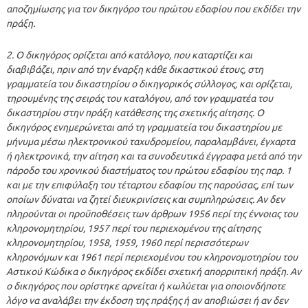
αποζημίωσης για τον δικηγόρο του πρώτου εδαφίου που εκδίδει την
πράξη.
2. Ο δικηγόρος ορίζεται από κατάλογο, που καταρτίζει και
διαβιβάζει, πριν από την έναρξη κάθε δικαστικού έτους, στη
γραμματεία του δικαστηρίου ο δικηγορικός σύλλογος, και ορίζεται,
τηρουμένης της σειράς του καταλόγου, από τον γραμματέα του
δικαστηρίου στην πράξη κατάθεσης της σχετικής αίτησης. Ο
δικηγόρος ενημερώνεται από τη γραμματεία του δικαστηρίου με
μήνυμα μέσω ηλεκτρονικού ταχυδρομείου, παραλαμβάνει, έγχαρτα
ή ηλεκτρονικά, την αίτηση και τα συνοδευτικά έγγραφα μετά από την
πάροδο του χρονικού διαστήματος του πρώτου εδαφίου της παρ. 1
και με την επιφύλαξη του τέταρτου εδαφίου της παρούσας, επί των
οποίων δύναται να ζητεί διευκρινίσεις και συμπληρώσεις. Αν δεν
πληρούνται οι προϋποθέσεις των άρθρων 1956 περί της έννοιας του
κληρονομητηρίου, 1957 περί του περιεχομένου της αίτησης
κληρονομητηρίου, 1958, 1959, 1960 περί περισσότερων
κληρονόμων και 1961 περί περιεχομένου του κληρονομοτηρίου του
Αστικού Κώδικα ο δικηγόρος εκδίδει σχετική απορριπτική πράξη. Αν
ο δικηγόρος που ορίστηκε αρνείται ή κωλύεται για οποιονδήποτε
λόγο να αναλάβει την έκδοση της πράξης ή αν αποβιώσει ή αν δεν