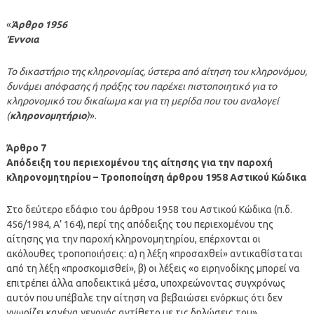
«
Άρθρο 1956
Έννοια
Το δικαστήριο της κληρονομίας, ύστερα από αίτηση του κληρονόμου,
δυνάμει απόφασης ή πράξης του παρέχει πιστοποιητικό για το
κληρονομικό του δικαίωμα και για τη μερίδα που του αναλογεί
(
κληρονομητήριο
)
».
Άρθρο 7
Απόδειξη του περιεχομένου της αίτησης για την παροχή
κληρονομητηρίου – Τροποποίηση άρθρου 1958 Αστικού Κώδικα
Στο δεύτερο εδάφιο του άρθρου 1958 του Αστικού Κώδικα (π.δ.
456/1984, Α’ 164), περί της απόδειξης του περιεχομένου της
αίτησης για την παροχή κληρονομητηρίου, επέρχονται οι
ακόλουθες τροποποιήσεις: α) η λέξη «προσαχθεί» αντικαθίσταται
από τη λέξη «προσκομισθεί», β) οι λέξεις «ο ειρηνοδίκης μπορεί να
επιτρέπει άλλα αποδεικτικά μέσα, υποχρεώνοντας συγχρόνως
αυτόν που υπέβαλε την αίτηση να βεβαιώσει ενόρκως ότι δεν
γνωρίζει κανένα γεγονός αντίθετο με τις δηλώσεις του»