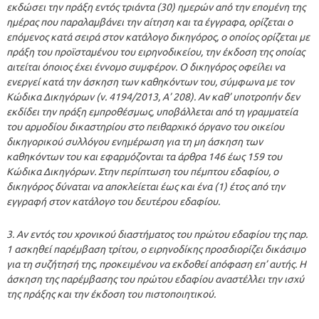
εκδώσει την πράξη εντός τριάντα (30) ημερών από την επομένη της
ημέρας που παραλαμβάνει την αίτηση και τα έγγραφα, ορίζεται ο
επόμενος κατά σειρά στον κατάλογο δικηγόρος, ο οποίος ορίζεται με
πράξη του προϊσταμένου του ειρηνοδικείου, την έκδοση της οποίας
αιτείται όποιος έχει έννομο συμφέρον. O δικηγόρος οφείλει να
ενεργεί κατά την άσκηση των καθηκόντων του, σύμφωνα με τον
Κώδικα Δικηγόρων (ν. 4194/2013, Α’ 208). Αν καθ’ υποτροπήν δεν
εκδίδει την πράξη εμπροθέσμως, υποβάλλεται από τη γραμματεία
του αρμοδίου δικαστηρίου στο πειθαρχικό όργανο του οικείου
δικηγορικού συλλόγου ενημέρωση για τη μη άσκηση των
καθηκόντων του και εφαρμόζονται τα άρθρα 146 έως 159 του
Κώδικα Δικηγόρων. Στην περίπτωση του πέμπτου εδαφίου, ο
δικηγόρος δύναται να αποκλείεται έως και ένα (1) έτος από την
εγγραφή στον κατάλογο του δευτέρου εδαφίου.
3. Αν εντός του χρονικού διαστήματος του πρώτου εδαφίου της παρ.
1 ασκηθεί παρέμβαση τρίτου, ο ειρηνοδίκης προσδιορίζει δικάσιμο
για τη συζήτησή της, προκειμένου να εκδοθεί απόφαση επ’ αυτής. Η
άσκηση της παρέμβασης του πρώτου εδαφίου αναστέλλει την ισχύ
της πράξης και την έκδοση του πιστοποιητικού.