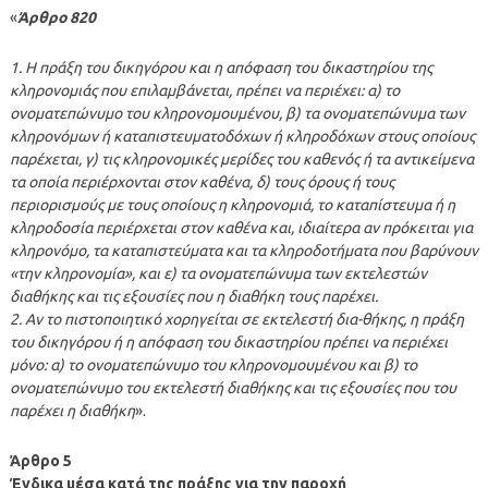
«
Άρθρο 820
1. Η πράξη του δικηγόρου και η απόφαση του δικαστηρίου της
κληρονομιάς που επιλαμβάνεται, πρέπει να περιέχει: α) το
ονοματεπώνυμο του κληρονομουμένου, β) τα ονοματεπώνυμα των
κληρονόμων ή καταπιστευματοδόχων ή κληροδόχων στους οποίους
παρέχεται, γ) τις κληρονομικές μερίδες του καθενός ή τα αντικείμενα
τα οποία περιέρχονται στον καθένα, δ) τους όρους ή τους
περιορισμούς με τους οποίους η κληρονομιά, το καταπίστευμα ή η
κληροδοσία περιέρχεται στον καθένα και, ιδιαίτερα αν πρόκειται για
κληρονόμο, τα καταπιστεύματα και τα κληροδοτήματα που βαρύνουν
«την κληρονομία», και ε) τα ονοματεπώνυμα των εκτελεστών
διαθήκης και τις εξουσίες που η διαθήκη τους παρέχει.
2. Αν το πιστοποιητικό χορηγείται σε εκτελεστή δια-θήκης, η πράξη
του δικηγόρου ή η απόφαση του δικαστηρίου πρέπει να περιέχει
μόνο: α) το ονοματεπώνυμο του κληρονομουμένου και β) το
ονοματεπώνυμο του εκτελεστή διαθήκης και τις εξουσίες που του
παρέχει η διαθήκη
».
Άρθρο 5
Ένδικα μέσα κατά της πράξης για την παροχή