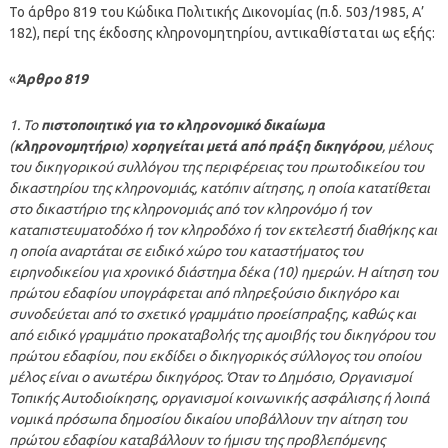
Το άρθρο 819 του Κώδικα Πολιτικής Δικονομίας (π.δ. 503/1985, Α’
182), περί της έκδοσης κληρονομητηρίου, αντικαθίσταται ως εξής:
«
Άρθρο 819
1. Το
πιστοποιητικό για το κληρονομικό δικαίωμα
(
κληρονομητήριο
)
χορηγείται μετά από πράξη δικηγόρου
, μέλους
του δικηγορικού συλλόγου της περιφέρειας του πρωτοδικείου του
δικαστηρίου της κληρονομιάς, κατόπιν αίτησης, η οποία κατατίθεται
στο δικαστήριο της κληρονομιάς από τον κληρονόμο ή τον
καταπιστευματοδόχο ή τον κληροδόχο ή τον εκτελεστή διαθήκης και
η οποία αναρτάται σε ειδικό χώρο του καταστήματος του
ειρηνοδικείου για χρονικό διάστημα δέκα (10) ημερών. Η αίτηση του
πρώτου εδαφίου υπογράφεται από πληρεξούσιο δικηγόρο και
συνοδεύεται από το σχετικό γραμμάτιο προείσπραξης, καθώς και
από ειδικό γραμμάτιο προκαταβολής της αμοιβής του δικηγόρου του
πρώτου εδαφίου, που εκδίδει ο δικηγορικός σύλλογος του οποίου
μέλος είναι ο ανωτέρω δικηγόρος. Όταν το Δημόσιο, Οργανισμοί
Τοπικής Αυτοδιοίκησης, οργανισμοί κοινωνικής ασφάλισης ή λοιπά
νομικά πρόσωπα δημοσίου δικαίου υποβάλλουν την αίτηση του
πρώτου εδαφίου καταβάλλουν το ήμισυ της προβλεπόμενης