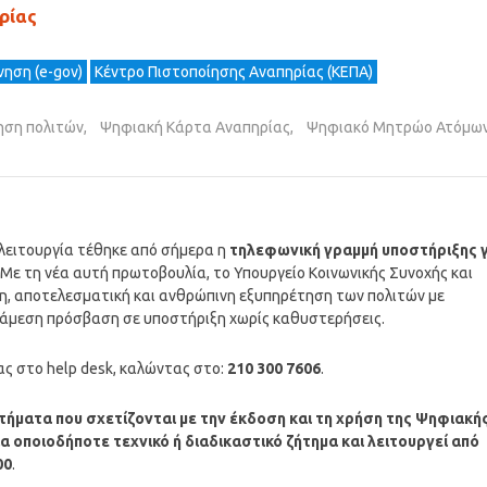
ρίας
ηση (e-gov)
Κέντρο Πιστοποίησης Αναπηρίας (ΚΕΠΑ)
ηση πολιτών
,
Ψηφιακή Κάρτα Αναπηρίας
,
Ψηφιακό Μητρώο Ατόμω
ε λειτουργία τέθηκε από σήμερα η
τηλεφωνική γραμμή υποστήριξης γ
. Με τη νέα αυτή πρωτοβουλία, το Υπουργείο Κοινωνικής Συνοχής και
ση, αποτελεσματική και ανθρώπινη εξυπηρέτηση των πολιτών με
ι άμεση πρόσβαση σε υποστήριξη χωρίς καθυστερήσεις.
ας στο help desk, καλώντας στο:
210 300 7606
.
τήματα που σχετίζονται με την έκδοση και τη χρήση της Ψηφιακή
 οποιοδήποτε τεχνικό ή διαδικαστικό ζήτημα και λειτουργεί από
00
.