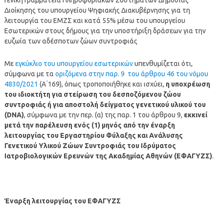
Διοίκησης του υπουργείου Ψηφιακής Διακυβέρνησης για τη
λειτουργία του ΕΜΖΣ και κατά 55% μέσω του υπουργείου
Εσωτερικών στους δήμους για την υποστήριξη δράσεων για την
ευζωία των αδέσποτων ζώων συντροφιάς
Με
εγκύκλιο του υπουργείου εσωτερικών
υπενθυμίζεται ότι,
σύμφωνα με τα
οριζόμενα στην παρ. 9 του άρθρου 46 του νόμου
4830/2021
(Α ́169), όπως τροποποιήθηκε και ισχύει,
η υποχρέωση
του ιδιοκτήτη για στείρωση του δεσποζόμενου ζώου
συντροφιάς ή για αποστολή δείγματος γενετικού υλικού του
(DNA)
, σύμφωνα με την περ. (α) της παρ. 1 του άρθρου 9,
εκκινεί
μετά την παρέλευση ενός (1) μηνός από την έναρξη
λειτουργίας του Εργαστηρίου Φύλαξης και Ανάλυσης
Γενετικού Υλικού Ζώων Συντροφιάς του Ιδρύματος
Ιατροβιολογικών Ερευνών της Ακαδημίας Αθηνών (ΕΦΑΓΥΖΣ)
.
Έναρξη λειτουργίας του ΕΦΑΓΥΖΣ