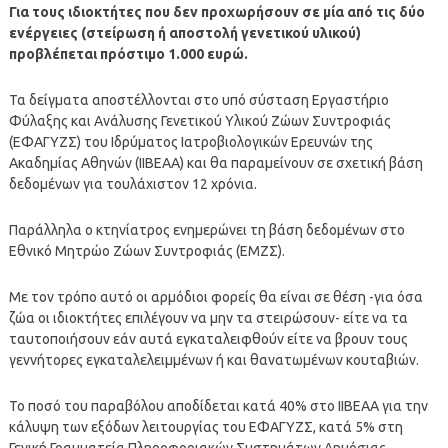
Για τους ιδιοκτήτες που δεν προχωρήσουν σε μία από τις δύο
ενέργειες (στείρωση ή αποστολή γενετικού υλικού)
προβλέπεται πρόστιμο 1.000 ευρώ.
Τα δείγματα αποστέλλονται στο υπό σύσταση Εργαστήριο
Φύλαξης και Ανάλυσης Γενετικού Υλικού Ζώων Συντροφιάς
(ΕΦΑΓΥΖΣ) του Ιδρύματος Ιατροβιολογικών Ερευνών της
Ακαδημίας Αθηνών (ΙΙΒΕΑΑ) και θα παραμείνουν σε σχετική βάση
δεδομένων για τουλάχιστον 12 χρόνια.
Παράλληλα ο κτηνίατρος ενημερώνει τη βάση δεδομένων στο
Εθνικό Μητρώο Ζώων Συντροφιάς (ΕΜΖΣ).
Με τον τρόπο αυτό οι αρμόδιοι φορείς θα είναι σε θέση -για όσα
ζώα οι ιδιοκτήτες επιλέγουν να μην τα στειρώσουν- είτε να τα
ταυτοποιήσουν εάν αυτά εγκαταλειφθούν είτε να βρουν τους
γεννήτορες εγκαταλελειμμένων ή και θανατωμένων κουταβιών.
Το ποσό του παραβόλου αποδίδεται κατά 40% στο ΙΙΒΕΑΑ για την
κάλυψη των εξόδων λειτουργίας του ΕΦΑΓΥΖΣ, κατά 5% στη
Γενική Γραμματεία Πληροφοριακών Συστημάτων Δημόσιας