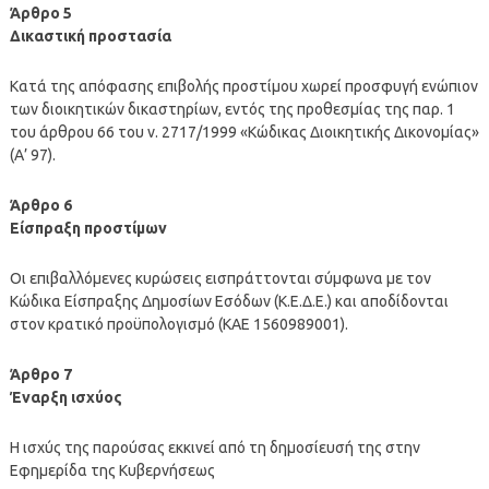
Άρθρο 5
Δικαστική προστασία
Κατά της απόφασης επιβολής προστίμου χωρεί προσφυγή ενώπιον
των διοικητικών δικαστηρίων, εντός της προθεσμίας της παρ. 1
του άρθρου 66 του ν. 2717/1999 «Κώδικας Διοικητικής Δικονομίας»
(Α’ 97).
Άρθρο 6
Είσπραξη προστίμων
Οι επιβαλλόμενες κυρώσεις εισπράττονται σύμφωνα με τον
Κώδικα Είσπραξης Δημοσίων Εσόδων (Κ.Ε.Δ.Ε.) και αποδίδονται
στον κρατικό προϋπολογισμό (ΚΑΕ 1560989001).
Άρθρο 7
Έναρξη ισχύος
Η ισχύς της παρούσας εκκινεί από τη δημοσίευσή της στην
Εφημερίδα της Κυβερνήσεως