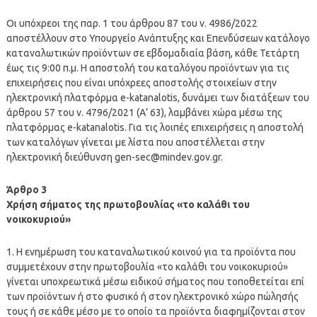
Οι υπόχρεοι της παρ. 1 του άρθρου 87 του ν. 4986/2022
αποστέλλουν στο Υπουργείο Ανάπτυξης και Επενδύσεων κατάλογο
καταναλωτικών προϊόντων σε εβδομαδιαία βάση, κάθε Τετάρτη
έως τις 9:00 π.μ. Η αποστολή του καταλόγου προϊόντων για τις
επιχειρήσεις που είναι υπόχρεες αποστολής στοιχείων στην
ηλεκτρονική πλατφόρμα e-katanalotis, δυνάμει των διατάξεων του
άρθρου 57 του ν. 4796/2021 (Α’ 63), λαμβάνει χώρα μέσω της
πλατφόρμας e-katanalotis. Για τις λοιπές επιχειρήσεις η αποστολή
των καταλόγων γίνεται με λίστα που αποστέλλεται στην
ηλεκτρονική διεύθυνση
gen-sec@mindev.gov.gr
.
Άρθρο 3
Χρήση σήματος της πρωτοβουλίας «το καλάθι του
νοικοκυριού»
1. Η ενημέρωση του καταναλωτικού κοινού για τα προϊόντα που
συμμετέχουν στην πρωτοβουλία «το καλάθι του νοικοκυριού»
γίνεται υποχρεωτικά μέσω ειδικού σήματος που τοποθετείται επί
των προϊόντων ή στο φυσικό ή στον ηλεκτρονικό χώρο πώλησής
τους ή σε κάθε μέσο με το οποίο τα προϊόντα διαφημίζονται στον