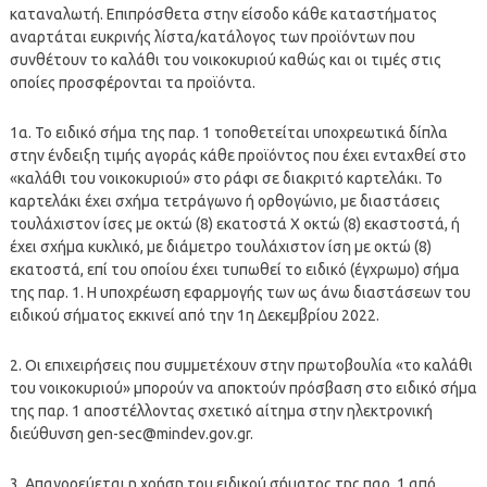
καταναλωτή. Επιπρόσθετα στην είσοδο κάθε καταστήματος
αναρτάται ευκρινής λίστα/κατάλογος των προϊόντων που
συνθέτουν το καλάθι του νοικοκυριού καθώς και οι τιμές στις
οποίες προσφέρονται τα προϊόντα.
1α. Το ειδικό σήμα της παρ. 1 τοποθετείται υποχρεωτικά δίπλα
στην ένδειξη τιμής αγοράς κάθε προϊόντος που έχει ενταχθεί στο
«καλάθι του νοικοκυριού» στο ράφι σε διακριτό καρτελάκι. Το
καρτελάκι έχει σχήμα τετράγωνο ή ορθογώνιο, με διαστάσεις
τουλάχιστον ίσες με οκτώ (8) εκατοστά Χ οκτώ (8) εκαστοστά, ή
έχει σχήμα κυκλικό, με διάμετρο τουλάχιστον ίση με οκτώ (8)
εκατοστά, επί του οποίου έχει τυπωθεί το ειδικό (έγχρωμο) σήμα
της παρ. 1. Η υποχρέωση εφαρμογής των ως άνω διαστάσεων του
ειδικού σήματος εκκινεί από την 1η Δεκεμβρίου 2022.
2. Οι επιχειρήσεις που συμμετέχουν στην πρωτοβουλία «το καλάθι
του νοικοκυριού» μπορούν να αποκτούν πρόσβαση στο ειδικό σήμα
της παρ. 1 αποστέλλοντας σχετικό αίτημα στην ηλεκτρονική
διεύθυνση
gen-sec@mindev.gov.gr
.
3. Απαγορεύεται η χρήση του ειδικού σήματος της παρ. 1 από