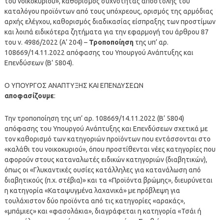
του νοικοκυριού», καθορισμός συχνότητας αποστολής του
καταλόγου προϊόντων από τους υπόχρεους, ορισμός της αρμόδιας
αρχής ελέγχου, καθορισμός διαδικασίας είσπραξης των προστίμων
και λοιπά ειδικότερα ζητήματα για την εφαρμογή του άρθρου 87
του ν. 4986/2022 (Α’ 204) –
Τροποποίηση
της υπ’ αρ.
108669/14.11.2022 απόφασης του Υπουργού Ανάπτυξης και
Επενδύσεων (Β’ 5804).
Ο ΥΠΟΥΡΓΟΣ ΑΝΑΠΤΥΞΗΣ ΚΑΙ ΕΠΕΝΔΥΣΕΩΝ
αποφασίζουμε
:
Την τροποποίηση της υπ’ αρ. 108669/14.11.2022 (Β’ 5804)
απόφασης του Υπουργού Ανάπτυξης και Επενδύσεων σχετικά με
τον καθορισμό των κατηγοριών προϊόντων που εντάσσονται στο
«καλάθι του νοικοκυριού», όπου προστίθενται νέες κατηγορίες που
αφορούν στους καταναλωτές ειδικών κατηγοριών (διαβητικών),
όπως οι «Γλυκαντικές ουσίες κατάλληλες για κατανάλωση από
διαβητικούς (π.χ. στέβια)» και τα «Προϊόντα βρώμης», διευρύνεται
η κατηγορία «Καταψυγμένα λαχανικά» με πρόβλεψη για
τουλάχιστον δύο προϊόντα από τις κατηγορίες «αρακάς»,
«μπάμιες» και «φασολάκια», διαγράφεται η κατηγορία «Τσάι ή