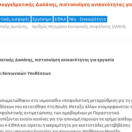
παγγελματικής Δαπάνης, πιστοποίηση ανικανότητας γι
τικές εισφορές
Εργόσημο
ΕΦΚΑ
Νέα - Επικαιρότητα
τικής Δαπάνης
,
Αριθμός Μητρώου Κοινωνικής Ασφάλισης (ΑΜΚΑ)
,
ατικής Δαπάνης, πιστοποίηση ανικανότητας για εργασία
αι Κοινωνικών Υποθέσεων
ενσωματώθηκαν στο νομοσχέδιο «Ασφαλιστική μεταρρύθμιση για τη 
ποθέσεων που κατατέθηκε στη Βουλή. Μεταξύ άλλων αναμορφώνεται 
ασφαλιστικής αντιμετώπισης των αμειβομένων με Παραστατικά
πίζονται ενιαίοι κανόνες για την απονομή παροχών σε χρήμα (επίδο
του e-ΕΦΚΑ και αίρεται η εκκρεμότητα για εκατοντάδες μεταβιβάσεις
σης στο υπουργείο Εργασίας και Κοινωνικών Υποθέσεων Μονάδα