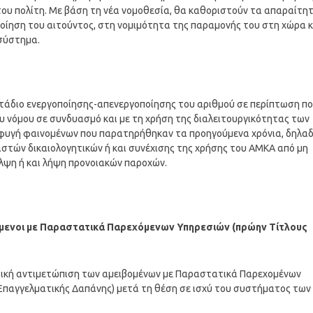
 του πολίτη. Με βάση τη νέα νομοθεσία, θα καθοριστούν τα απαραίτη
ποίηση του αιτούντος, στη νομιμότητα της παραμονής του στη χώρα κ
σύστημα.
τάδιο ενεργοποίησης-απενεργοποίησης του αριθμού σε περίπτωση πο
υ νόμου σε συνδυασμό και με τη χρήση της διαλειτουργικότητας των
φυγή φαινομένων που παρατηρήθηκαν τα προηγούμενα χρόνια, δηλα
στών δικαιολογητικών ή και συνέχισης της χρήσης του ΑΜΚΑ από μη
λψη ή και λήψη προνοιακών παροχών.
όμενοι με Παραστατικά Παρεχόμενων Υπηρεσιών (πρώην Τίτλους
τική αντιμετώπιση των αμειβομένων με Παραστατικά Παρεχομένων
 Επαγγελματικής Δαπάνης) μετά τη θέση σε ισχύ του συστήματος των