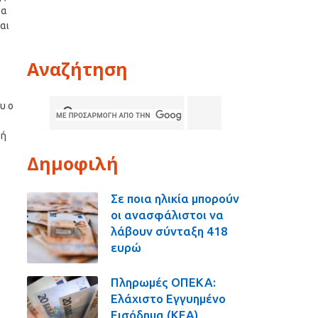
τα
αι
Αναζήτηση
υ ο
δή
Δημοφιλή
Σε ποια ηλικία μπορούν
οι ανασφάλιστοι να
λάβουν σύνταξη 418
ευρώ
Πληρωμές ΟΠΕΚΑ:
Ελάχιστο Εγγυημένο
Εισόδημα (ΚΕΑ),