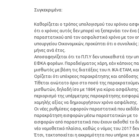
Συγκεκριμένα:
Καθορίζεται ο τρόπος υπολογισμού του χρόνου ασφά
ότι ο χρόνος αυτός δεν μπορεί να ξεπερνάει τον έν
παραστατικού από τον ασφαλιστικό χρόνο με τον οπ
υπουργείου Οικονομικών, προκύπτει ότι ο συνολικός 
μήνες ανά έτος.
Αποσαφηνίζεται ότι το Π.Π.Υ δεν υποκαθιστά την υ
ΕΦΚΑ φορέων. Παραδείγματος χάρη, εάν κάποιος παρ
μισθωτός με βάση τις διατάξεις του π. ΙΚΑ-ΕΤΑΜ, κα
Ορίζεται ότι υπόχρεος παρακράτησης και απόδοσης τ
Τίθεται ανώτατο όριο στο ποσό της παρακρατούμεν
μισθωτών, δηλαδή ίσο με 186€ για κύρια ασφάλισης 
περιορισμό της υπέρμετρης παρακράτησης εισφορώ
χαμηλής αξίας να δημιουργήσουν χρόνο ασφάλισης.
Οι νέες ρυθμίσεις αφορούν παραστατικά που εκδίδο
παρακράτηση εισφορών μέσω παραστατικών με το σ
εισφορών από παραστατικά που έχουν εκδοθεί το δι
νέο νομοθετικό πλαίσιο, καθώς ο νόμος του 2017 δ
Έτσι, τακτοποιείται η εκκρεμότητα που υπήρχε για 