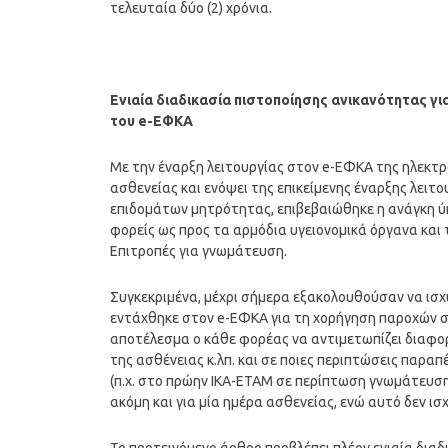
τελευταία δύο (2) χρόνια.
Ενιαία διαδικασία πιστοποίησης ανικανότητας γι
του e-ΕΦΚΑ
Με την έναρξη λειτουργίας στον e-ΕΦΚΑ της ηλεκτ
ασθενείας και ενόψει της επικείμενης έναρξης λειτ
επιδομάτων μητρότητας, επιβεβαιώθηκε η ανάγκη ύ
φορείς ως προς τα αρμόδια υγειονομικά όργανα και
Επιτροπές για γνωμάτευση.
Συγκεκριμένα, μέχρι σήμερα εξακολουθούσαν να ισχ
εντάχθηκε στον e-ΕΦΚΑ για τη χορήγηση παροχών σε 
αποτέλεσμα ο κάθε φορέας να αντιμετωπίζει διαφορ
της ασθένειας κ.λπ. και σε ποιες περιπτώσεις παρα
(π.χ. στο πρώην ΙΚΑ-ΕΤΑΜ σε περίπτωση γνωμάτευση
ακόμη και για μία ημέρα ασθενείας, ενώ αυτό δεν ισ