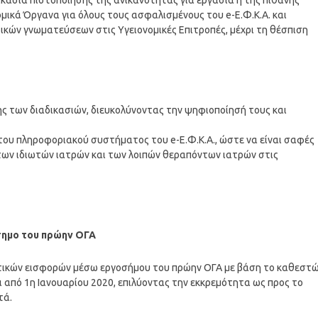
ικασία πιστοποίησης της ανικανότητας για εργασία ή της πιθανής
μικά Όργανα για όλους τους ασφαλισμένους του e-Ε.Φ.Κ.Α. και
ικών γνωματεύσεων στις Υγειονομικές Επιτροπές, μέχρι τη θέσπιση
ς των διαδικασιών, διευκολύνοντας την ψηφιοποίησή τους και
του πληροφοριακού συστήματος του e-Ε.Φ.Κ.Α., ώστε να είναι σαφές
των ιδιωτών ιατρών και των λοιπών θεραπόντων ιατρών στις
ημο του πρώην ΟΓΑ
στικών εισφορών μέσω εργοσήμου του πρώην ΟΓΑ με βάση το καθεστ
 από 1η Ιανουαρίου 2020, επιλύοντας την εκκρεμότητα ως προς το
τά.