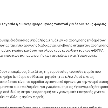
α εργασία ή πιθανής ημερομηνίας τοκετού για όλους τους φορείς
ρονικής διαδικασίας υποβολής αιτημάτων και χορήγησης επιδομάτων
ουργίας της ηλεκτρονικής διαδικασίας υποβολής αιτημάτων χορήγησης
παρξης ενιαίων κανόνων για όλους τους ενταχθέντες στον e-ΕΦΚΑ
 τις περιπτώσεις παραπομπής των αιτημάτων στις Υγειονομικές
ύουν οι επιμέρους διατάξεις της νομοθεσίας του κάθε φορέα που
χρήμα (επίδομα ασθένειας, μητρότητας κ.λπ.). Αυτό είχε ως
ετικά ποια είναι τα αρμόδια υγειονομικά όργανα για την γνωμάτευση
πέμπονται οι ασφαλισμένοι για γνωμάτευση στις Υγειονομικές Επιτροπ
ς από ιδιώτη ιατρό η παραπομπή σε Υγειονομικές Επιτροπές γίνεται
χύει σε άλλους πρώην φορείς).