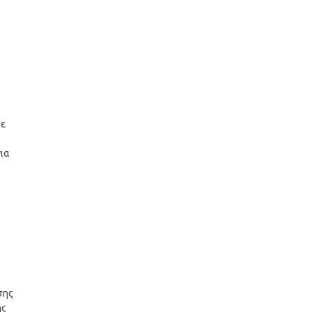
με
για
σης
ης