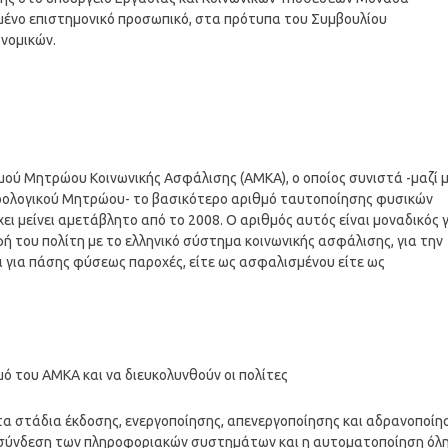
μένο επιστημονικό προσωπικό, στα πρότυπα του Συμβουλίου
νομικών.
ού Μητρώου Κοινωνικής Ασφάλισης (ΑΜΚΑ), ο οποίος συνιστά -μαζί 
ορολογικού Μητρώου- το βασικότερο αριθμό ταυτοποίησης φυσικών
ει μείνει αμετάβλητο από το 2008. Ο αριθμός αυτός είναι μοναδικός 
ή του πολίτη με το ελληνικό σύστημα κοινωνικής ασφάλισης, για την
 για πάσης φύσεως παροχές, είτε ως ασφαλισμένου είτε ως
μό του ΑΜΚΑ και να διευκολυνθούν οι πολίτες
ι τα στάδια έκδοσης, ενεργοποίησης, απενεργοποίησης και αδρανοποίη
ιασύνδεση των πληροφοριακών συστημάτων και η αυτοματοποίηση όλ