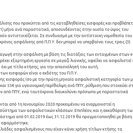
λισης που προκύπτει από τις καταβληθείσες εισφορές και προβλέπετ
α (1) μήνα ανά παραστατικό, αποσυνδέοντας στην ουσία το ύψος του
οίο αντιστοιχίζεται. Σε συνδυασμό με την αντίστοιχη νομοθεσία του
χρόνος ασφάλισης από Π.Π.Υ. δεν μπορεί να υπερβαίνει τους τρεις (3)
παγωγή στην ασφάλιση με βάση τις διατάξεις των ενταγμένων στων e
έχει εξαρτημένη εργασία σε μαγαζί λιανικής, οφείλει να ασφαλιστεί
ι όχι με τίτλο κτήσης, για την απασχόλησή του αυτή.
ων εισφορών είναι ο εκδότης του Π.Π.Υ.
ης εισφοράς ίσο με την πρώτη μηνιαία ασφαλιστική κατηγορία των μ
και 55€ για υγειονομική περίθαλψη ανά ΠΠΥ, ρύθμιση που στοχεύει σ
ν από ΠΠΥ, ενώ ταυτόχρονα διευκολύνει πρόσωπα με παραστατικά
νται από 1η Ιανουαρίου 2020 προκειμένου να εναρμονιστεί η
ύστημα των ασφαλιστικών κλάσεων. Επιπλέον, και η εκκαθάριση τω
άστημα από 01.02.2019 έως 31.12.2019 θα πραγματοποιηθεί με βάση
εν εφαρμόστηκε.
χιλιάδες ασφαλισμένους που είχαν κάνει χρήση τίτλων κτήσης τα