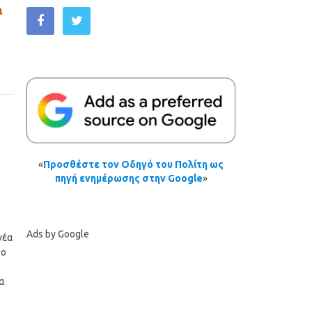
α
«
Προσθέστε τον Οδηγό του Πολίτη ως
πηγή ενημέρωσης στην Google
»
Ads by Google
νέα
το
μα