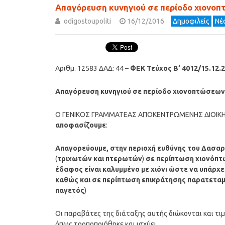
Απαγόρευση κυνηγιού σε περίοδο χιονο
odigostoupoliti
16/12/2016
Δημοφιλείς
Νέ
Αριθμ. 12583 ΔΑΔ: 44 –
ΦΕΚ Τεύχος Β’ 4012/15.12.
Απαγόρευση κυνηγιού σε περίοδο χιονοπτώσεων
Ο ΓΕΝΙΚΟΣ ΓΡΑΜΜΑΤΕΑΣ ΑΠΟΚΕΝΤΡΩΜΕΝΗΣ ΔΙΟΙΚΗ
αποφασίζουμε
:
Απαγορεύουμε, στην περιοχή ευθύνης του Δασαρ
(
τριχωτών και πτερωτών
)
σε περίπτωση χιονόπτω
έδαφος είναι καλυμμένο με χιόνι ώστε να υπάρ
καθώς και σε περίπτωση επικράτησης παρατεταμ
παγετός
)
Οι παραβάτες της διάταξης αυτής διώκονται και τιμ
όπως τροποποιήθηκε και ισχύει.