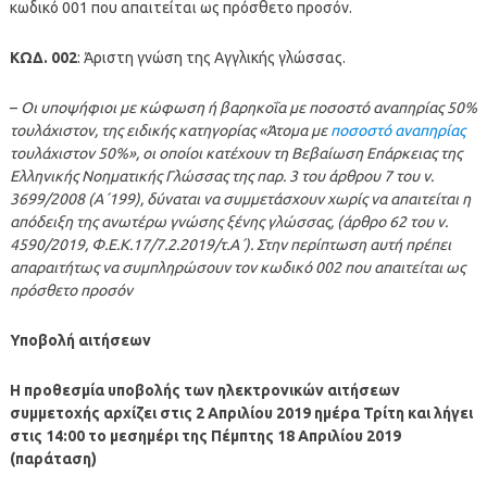
κωδικό 001 που απαιτείται ως πρόσθετο προσόν.
ΚΩΔ. 002
: Άριστη γνώση της Αγγλικής γλώσσας.
–
Οι υποψήφιοι με κώφωση ή βαρηκοΐα με ποσοστό αναπηρίας 50%
τουλάχιστον, της ειδικής κατηγορίας «Άτομα με
ποσοστό αναπηρίας
τουλάχιστον 50%», οι οποίοι κατέχουν τη Βεβαίωση Επάρκειας της
Ελληνικής Νοηματικής Γλώσσας της παρ. 3 του άρθρου 7 του ν.
3699/2008 (Α΄199), δύναται να συμμετάσχουν χωρίς να απαιτείται η
απόδειξη της ανωτέρω γνώσης ξένης γλώσσας, (άρθρο 62 του ν.
4590/2019, Φ.Ε.Κ.17/7.2.2019/τ.Α΄). Στην περίπτωση αυτή πρέπει
απαραιτήτως να συμπληρώσουν τον κωδικό 002 που απαιτείται ως
πρόσθετο προσόν
Υποβολή αιτήσεων
Η προθεσμία υποβολής των ηλεκτρονικών αιτήσεων
συμμετοχής αρχίζει στις 2 Απριλίου 2019 ημέρα Τρίτη και λήγει
στις 14:00 το μεσημέρι της Πέμπτης 18 Απριλίου 2019
(παράταση)