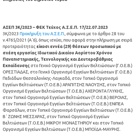
ΑΣΕΠ 3Κ/2023 – ΦΕΚ Τεύχος Α.Σ.Ε.Π. 17/22.07.2023
3Κ/2023
Προκήρυξη του Α.Σ.Ε.Π.
, σύμφωνα με το άρθρο 28 του
ν.4765/2021 (Α΄6), όπως ισχύει, που αφορά στην πλήρωση με σειρά
προτεραιότητας
είκοσι εννέα (29) θέσεων προσωπικού με
σχέση εργασίας Ιδιωτικού Δικαίου Αορίστου Χρόνου
Πανεπιστημιακής, Τεχνολογικής και Δευτεροβάθμιας
Εκπαίδευσης
στο Γενικό Οργανισμό Εγγείων Βελτιώσεων (Γ.Ο.Ε.Β.)
ΟΡΕΣΤΙΑΔΑΣ, στο Γενικό Οργανισμό Εγγείων Βελτιώσεων (Γ.Ο.Ε.Β.)
Πεδιάδων Θεσσαλονίκης-Λαγκαδά, στον Τοπικό Οργανισμό
Εγγείων Βελτιώσεων (Τ.Ο.Ε.Β.) ΑΡΑΠΙΤΣΗΣ ΝΑΟΥΣΗΣ, στον Τοπικό
Οργανισμό Εγγείων Βελτιώσεων (Τ.Ο.Ε.Β.) ΑΧΕΡΟΝΤΑ ΓΛΥΚΗΣ,
στον Τοπικό Οργανισμό Εγγείων Βελτιώσεων (Τ.Ο.Ε.Β.) ΒΕΡΟΙΑΣ,
στον Τοπικό Οργανισμό Εγγείων Βελτιώσεων (Τ.Ο.Ε.Β.) ΕΝΙΠΕΑ
Φαρσάλων, στον Τοπικό Οργανισμό Εγγείων Βελτιώσεων (Τ.Ο.Ε.Β.)
Β΄ ΖΩΝΗΣ ΜΕΣΣΑΡΑΣ, στον Τοπικό Οργανισμό Εγγείων
Βελτιώσεων (Τ.Ο.Ε.Β.) ΜΙΚΡΟΥ ΜΟΝΑΣΤΗΡΙΟΥ και στον Τοπικό
Οργανισμό Εγγείων Βελτιώσεων (Τ.Ο.Ε.Β.) ΜΠΟΪΔΑ-ΜΑΥΡΗΣ.